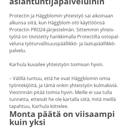
asian­tun­ti­ja­pal­ve­luihin
Protectin ja Häggblomin yhteistyö sai aikoinaan
alkunsa siitä, kun Häggblom otti käyttöönsä
Protectin PRO24-​järjestelmän. Sittemmin yhteis­
työtä on tiivis­tetty hankki­malla Protec­tilta ostopal­
veluna työturvallisuuspäällikkö-​ ja laatu­pääl­lik­kö­
palvelu.
Karhula kuvailee yhteistyön toimivan hyvin.
– Välillä tuntuu, että he ovat Häggblomin omia
työnte­ki­jöitä, ja tämä onkin yhteistyön kulma­kiviä.
Viestinnän pitää toimia hyvin. Meille ei saa tulla
tunnetta, etteivät he ole kartalla siitä, mitä meillä
tapahtuu, Karhula kiittelee.
Monta päätä on viisaampi
kuin yksi