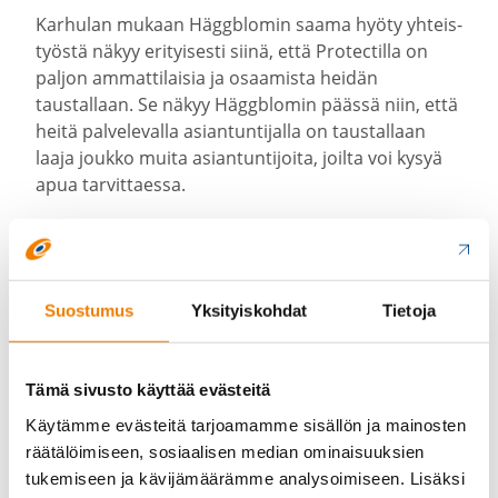
Karhulan mukaan Häggblomin saama hyöty yhteis­
työstä näkyy erityi­sesti siinä, että Protec­tilla on
paljon ammat­ti­laisia ja osaamista heidän
taustallaan. Se näkyy Häggblomin päässä niin, että
heitä palve­le­valla asian­tun­ti­jalla on taustallaan
laaja joukko muita asian­tun­ti­joita, joilta voi kysyä
apua tarvit­taessa.
Toinen keskeinen hyöty on se, että Protect on
tehnyt samaa työtä myös muissa yrityk­sissä, ja
sieltä karttuneet eri toimia­lojen hyvät käytänteet
Suostumus
Yksityiskohdat
Tietoja
siirtyvät myös Häggblo­mille käyttöön.
Tämä sivusto käyttää evästeitä
Käytämme evästeitä tarjoamamme sisällön ja mainosten
räätälöimiseen, sosiaalisen median ominaisuuksien
tukemiseen ja kävijämäärämme analysoimiseen. Lisäksi