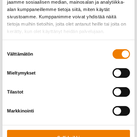
jaamme sosiaalisen median, mainosalan ja analytiikka-
alan kumppaneillemme tietoja siitä, miten käytät
sivustoamme. Kumppanimme voivat yhdistää näitä
tietoja muihin tietoihin, joita olet antanut heille tai joita on
kerätty, kun olet käyttänyt heidän palvelujaan.
Suostumuksen
Hyväksy
evästeet
katsoaksesi tämän videon.
Välttämätön
valinta
Mieltymykset
Asian­tun­ti­ja­pal­velut
Tilastot
täyden­tämään yrityksen
omia resursseja
Markkinointi
Karhula suosit­telee Protectin asian­tun­ti­ja­pal­ve­
luita erityi­sesti sellai­sille yrityk­sille, jossa laatu- ja
turval­li­suustyö on tunnis­tettu olennaisen tärkeäksi