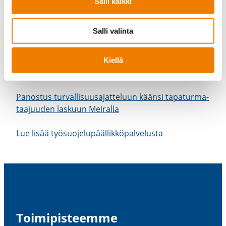
Salli kaikki
osaksi.
Salli valinta
– Sen kokoluokan yrityk­sille, joiden resurssit eivät
riitä laatu- ja turval­li­suustyön kehit­tä­miseen,
tällainen asian­tun­ti­ja­pal­ve­lu­yh­teistyö toimii
Kiellä
erityisen hyvin, Karhula päättää.
Panostus turval­li­suusa­jat­teluun käänsi tapatur­ma­
taa­juuden laskuun Meiralla
Lue lisää työsuo­je­lu­pääl­lik­kö­pal­ve­lusta
Toimi­pis­teemme