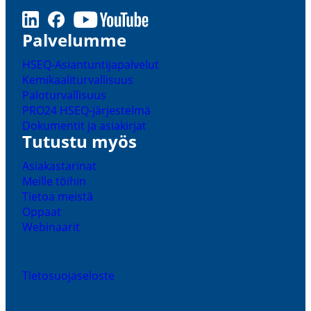
LinkedIn
Facebook
Youtube
Palve­lumme
HSEQ-​Asiantuntijapalvelut
Kemikaa­li­tur­val­lisuus
Palotur­val­lisuus
PRO24 HSEQ-​järjestelmä
Dokumentit ja asiakirjat
Tutustu myös
Asiakas­ta­rinat
Meille töihin
Tietoa meistä
Oppaat
Webinaarit
Tieto­suo­ja­se­loste