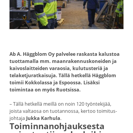
Ab A. Häggblom Oy palvelee raskasta kalustoa
tuotta­malla mm. maanra­ken­nus­ko­neiden ja
kaivos­lait­teiden varaosia, kulutus­teriä ja
telaket­ju­rat­kaisuja. Tällä hetkellä Häggblom
toimii Kokko­lassa ja Espoossa. Lisäksi
toimintaa on myös Ruotsissa.
– Tällä hetkellä meillä on noin 120 työnte­kijää,
joista valtaosa on tuotan­nossa, kertoo toimi­tus­
johtaja
Jukka Karhula
.
Toimin­na­noh­jauk­sesta