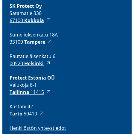
SK Protect Oy
Satamatie 330
67100
Kokkola
Sumeliuk­senkatu 18A
33100
Tampere
Rauta­tie­läi­senkatu 6
00520
Helsinki
Protect Estonia OÜ
Valukoja 8-1
Tallinna
11415
Kastani 42
Tarto
50410
Henki­löstön yhteys­tiedot