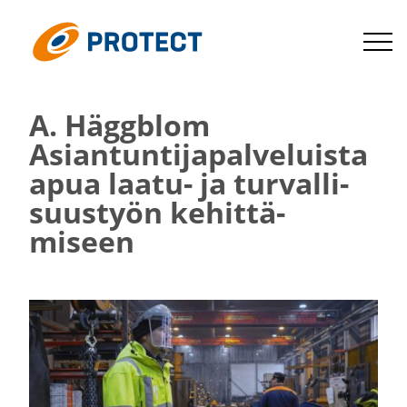
Siirry
suoraan
Protect
sisältöön
A. Häggblom
Asian­tun­ti­ja­pal­ve­luista
apua laatu- ja turval­li­
suustyön kehit­tä­
miseen