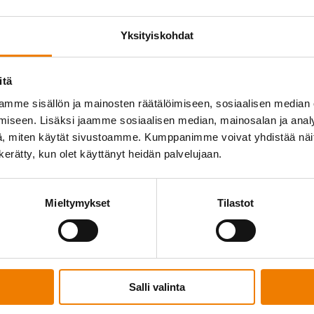
Yksityiskohdat
itä
Palve­lumme
Tut
mme sisällön ja mainosten räätälöimiseen, sosiaalisen median
iseen. Lisäksi jaamme sosiaalisen median, mainosalan ja analy
SEQ-​Asiantuntijapalvelut
Asiakas­
, miten käytät sivustoamme. Kumppanimme voivat yhdistää näitä t
emikaa­li­tur­val­lisuus
Meille 
n kerätty, kun olet käyttänyt heidän palvelujaan.
alotur­val­lisuus
Tietoa 
RO24 HSEQ-​järjestelmä
Oppaat
okumentit ja asiakirjat
Webina
Mieltymykset
Tilastot
Salli valinta