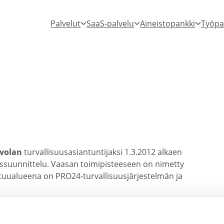
Palvelut
SaaS-palvelu
Aineistopankki
Työpa
volan
turval­li­suus­asian­tun­ti­jaksi 1.3.2012 alkaen
us­suun­nittelu. Vaasan toimi­pis­teeseen on nimetty
astuu­alueena on PRO24-​turvallisuusjärjestelmän ja