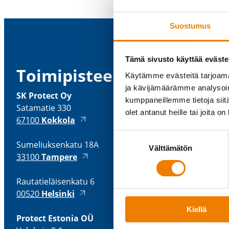
Suostumus
Tämä sivusto käyttää eväste
Toimi­pis­teemme
Käytämme evästeitä tarjoama
ja kävijämäärämme analysoim
H
SK Protect Oy
kumppaneillemme tietoja siitä
K
Satamatie 330
olet antanut heille tai joita o
P
67100
Kokkola
P
Suostumuksen
D
Sumeliuk­senkatu 18A
Välttämätön
valinta
33100
Tampere
Rauta­tie­läi­senkatu 6
00520
Helsinki
Kiellä
Protect Estonia OÜ