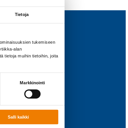
Tietoja
ustu myös
 ominaisuuksien tukemiseen
tiikka-alan
ta­rinat
ietoja muihin tietoihin, joita
töihin
meistä
arit
Markkinointi
Salli kaikki