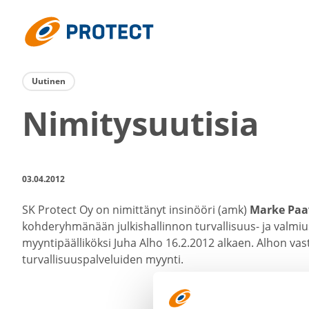
Siirry
suoraan
Protect
sisältöön
Uutinen
Nimity­suu­tisia
03.04.2012
SK Protect Oy on nimit­tänyt insinööri (amk)
Marke Paa
kohde­ryh­mänään julkis­hal­linnon turvallisuus-​ ja valmi
myynti­pääl­li­köksi Juha Alho 16.2.2012 alkaen. Alhon v
turval­li­suus­pal­ve­luiden myynti.