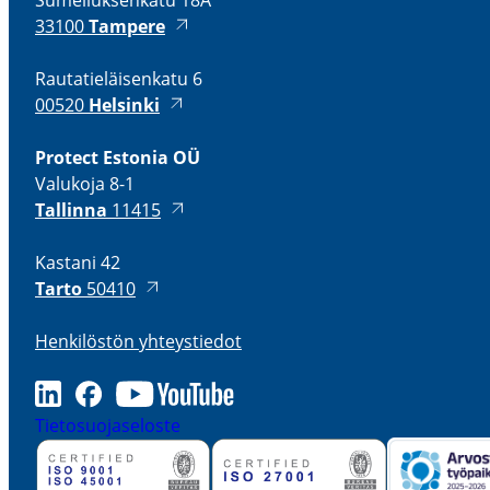
Sumeliuk­senkatu 18A
33100
Tampere
Rauta­tie­läi­senkatu 6
00520
Helsinki
Protect Estonia OÜ
Valukoja 8-1
Tallinna
11415
Kastani 42
Tarto
50410
Henki­löstön yhteys­tiedot
LinkedIn
Facebook
Youtube
Tieto­suo­ja­se­loste