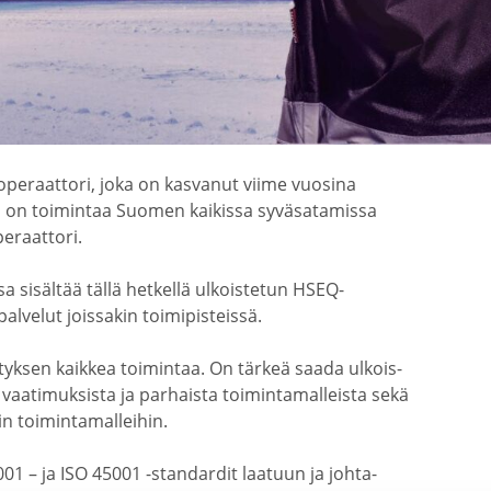
pe­raattori, joka on kasvanut viime vuosina
lä on toimintaa Suomen kaikissa syväsa­ta­missa
peraattori.
sisältää tällä hetkellä ulkois­tetun HSEQ-​
alvelut joissakin toimi­pis­teissä.
yrityksen kaikkea toimintaa. On tärkeä saada ulkois­
 vaati­muk­sista ja parhaista toimin­ta­mal­leista sekä
n toimin­ta­mal­leihin.
01 – ja ISO 45001 -​standardit laatuun ja johta­