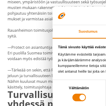
miseen, ympäristöön ja vastuul­li­suuteen sekä työsuo­jelu
musten mukaan raken­nettu johta­mis­jär­jes­telmä varmi
pohjautuu yhtenäisiin toimin­ta­mal­leihin ja on samaan ai
mukset ja varmistaa asiakkaan saaman palvelun laadun
Rauan­heimon toimi­tus­joh­tajan Joakim Laxåbackan mu
Suostumus
syitä.
—Protect on asian­tun­ti­jaor­ga­ni­saatio, jolla on laaja as
Tämä sivusto käyttää eväste
Eri puolilla Suomea toimivan toimijan kanssa yhtey­denpi
Käytämme evästeitä tarjoama
voidaan myös edistää työnan­tajan ja työnte­ki­jöiden välis
ja kävijämäärämme analysoim
kumppaneillemme tietoja siitä
—Tärkeää on sekin, että Protec­tilta saatavan palvelun
olet antanut heille tai joita o
jeluun ja turval­li­suuteen liittyvät lakien ja asetusten ed
Näihin kuuluvat muun muassa vaarojen selvi­tysten ja työt
Suostumuksen
käsittely, toimi­tus­johtaja sanoo.
Välttämätön
valinta
Turval­li­suus­kult­tuu
yhdessä parhaaseen as