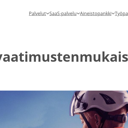
Palvelut
SaaS-palvelu
Aineistopankki
Työpa
vaati­mus­ten­mu­kais