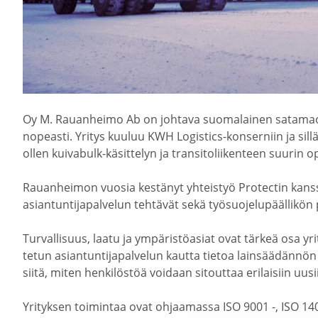
Oy M. Rauan­heimo Ab on johtava suoma­lainen satamao­
nopeasti. Yritys kuuluu KWH Logistics-​konserniin ja sil
ollen kuivabulk-​käsittelyn ja transi­to­lii­kenteen suurin o
Rauan­heimon vuosia kestänyt yhteistyö Protectin kanssa 
asiantuntijapalvelun tehtävät sekä työsuo­je­lu­pääl­likön p
Turval­lisuus, laatu ja ympäris­tö­asiat ovat tärkeä osa 
tetun asian­tun­ti­ja­pal­velun kautta tietoa lainsää­dännön
siitä, miten henki­löstöä voidaan sitouttaa erilaisiin uusii
Yrityksen toimintaa ovat ohjaa­massa ISO 9001 -, ISO 140