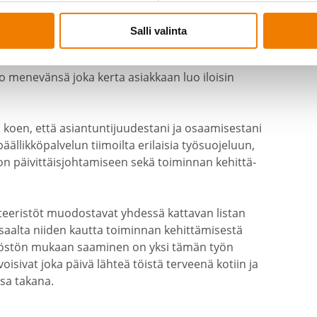
Salli valinta
ikkönä vuodesta 2017 toiminut Protectin
too menevänsä joka kerta asiakkaan luo iloisin
koen, että asian­tun­ti­juu­destani ja osaami­sestani
äl­lik­kö­pal­velun tiimoilta erilaisia työsuo­jeluun,
uon päivit­täis­joh­ta­miseen sekä toiminnan kehit­tä­
itee­ristöt muodos­tavat yhdessä kattavan listan
saalta niiden kautta toiminnan kehit­tä­mi­sestä
ki­löstön mukaan saaminen on yksi tämän työn
voisivat joka päivä lähteä töistä terveenä kotiin ja
nsa takana.