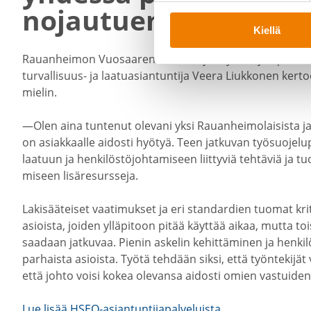
nojautuen
Kiellä
Rauan­heimon Vuosaaren toimin­tojen työsuo­je­lu­pääl­l
turvallisuus-​ ja laatu­asian­tuntija Veera Liukkonen ker
mielin.
—Olen aina tuntenut olevani yksi Rauan­hei­mo­lai­sista ja 
on asiak­kaalle aidosti hyötyä. Teen jatkuvan työsuo­je­lu­pä
laatuun ja henki­lös­tö­joh­ta­miseen liittyviä tehtäviä ja t
miseen lisäre­sursseja.
Lakisää­teiset vaati­mukset ja eri standardien tuomat kr
asioista, joiden ylläpitoon pitää käyttää aikaa, mutta toi
saadaan jatkuvaa. Pienin askelin kehit­tä­minen ja hen
parhaista asioista. Työtä tehdään siksi, että työnte­kijät 
että johto voisi kokea olevansa aidosti omien vastui­de
Lue lisää HSEQ-​asiantuntijapalveluista