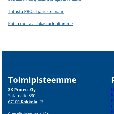
Tutustu PRO24-​järjestelmään
Katso muita asiakas­ta­ri­noi­tamme
Toimi­pis­teemme
H
SK Protect Oy
K
Satamatie 330
P
67100
Kokkola
P
D