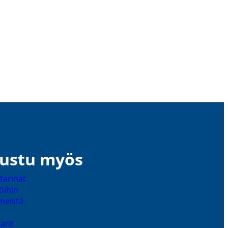
ustu myös
ta­rinat
töihin
meistä
arit