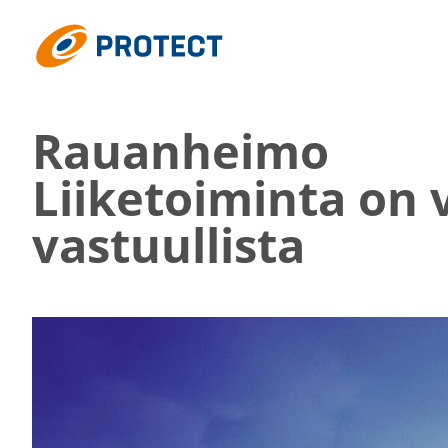
Siirry
suoraan
Protect
sisältöön
Rauan­heimo
Liike­toi­minta on 
vastuul­lista