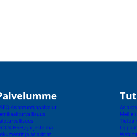
Palve­lumme
Tut
SEQ-​Asiantuntijapalvelut
Asiakas­
emikaa­li­tur­val­lisuus
Meille 
alotur­val­lisuus
Tietoa 
RO24 HSEQ-​järjestelmä
Oppaat
okumentit ja asiakirjat
Webina