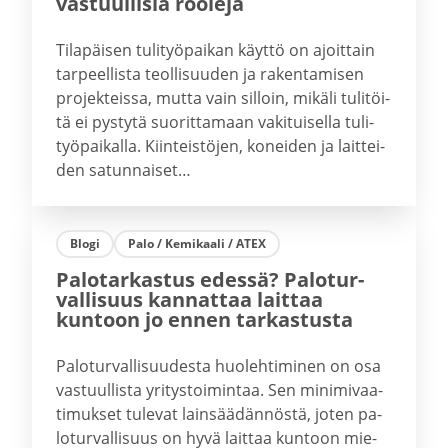
vastuul­lisia rooleja
Ti­la­päi­sen tu­li­työ­pai­kan käyt­tö on ajoit­tain
tar­peel­lis­ta teol­li­suu­den ja ra­ken­ta­mi­sen
pro­jek­teis­sa, mutta vain sil­loin, mi­kä­li tu­li­töi­
tä ei pys­ty­tä suo­rit­ta­maan va­ki­tui­sel­la tu­li­
työ­pai­kal­la. Kiin­teis­tö­jen, ko­nei­den ja lait­tei­
den sa­tun­nai­set…
Blogi
Palo / Ke­mi­kaa­li / ATEX
Palotar­kastus edessä? Palotur­
val­lisuus kannattaa laittaa
kuntoon jo ennen tarkas­tusta
Pa­lo­tur­val­li­suu­des­ta huo­leh­ti­mi­nen on osa
vas­tuul­lis­ta yri­tys­toi­min­taa. Sen mi­ni­mi­vaa­
ti­muk­set tu­le­vat lain­sää­dän­nös­tä, joten pa­
lo­tur­val­li­suus on hyvä lait­taa kun­toon mie­