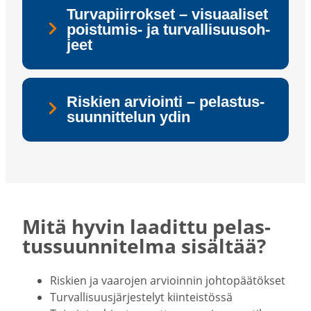
Tur­va­piir­rok­set – vi­su­aa­li­set
poistumis-​ ja tur­val­li­suus­oh­
jeet
Ris­kien ar­vioin­ti – pe­las­tus­
suun­nit­te­lun ydin
Mitä hyvin laadittu pelas­
tus­suun­ni­telma sisältää?
Riskien ja vaarojen arvioinnin johto­pää­tökset
Turval­li­suus­jär­jes­telyt kiinteis­tössä