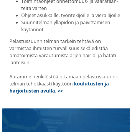
Toimin­taohjeet onnettomuus-​ ja vaara­ti­lan­
teita varten
Ohjeet asukkaille, työnte­ki­jöille ja vierai­li­joille
Suunni­telman ylläpidon ja päivit­tä­misen
käytännöt
Pelas­tus­suun­ni­telman tärkein tehtävä on
varmistaa ihmisten turval­lisuus sekä edistää
omatoi­mista varau­tu­mista arjen häiriö- ja hätäti­
lan­teisiin.
Autamme henki­löstöä ottamaan pelas­tus­suun­ni­
telman tehok­kaasti käyttöön
koulu­tusten ja
harjoi­tusten avulla. >>