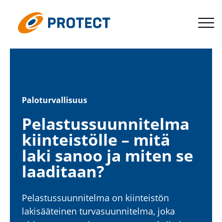
Siirry
suoraan
Protect
sisältöön
Palotur­val­lisuus
Pelas­tus­suun­ni­telma
kiinteis­tölle – mitä
laki sanoo ja miten se
laaditaan?
Pelas­tus­suun­ni­telma on kiinteistön
lakisää­teinen turva­suun­ni­telma, joka