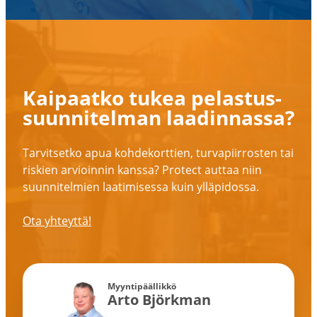
Kaipaatko tukea pelas­tus­
suun­ni­telman laadin­nassa?
Tarvit­setko apua kohde­korttien, turva­piir­rosten tai
riskien arvioinnin kanssa? Protect auttaa niin
suunni­telmien laati­mi­sessa kuin ylläpi­dossa.
Ota yhteyttä!
Myynti­pääl­likkö
Arto Björkman