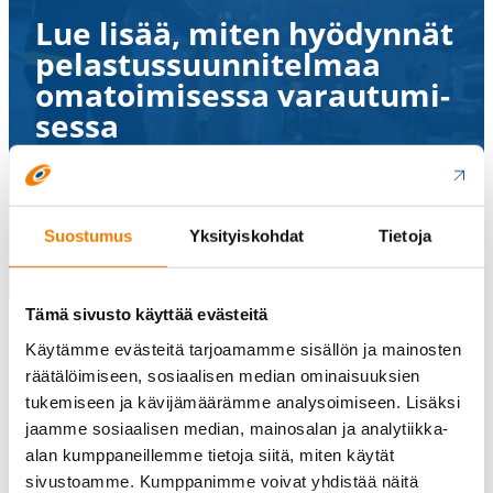
Lue lisää, miten hyödynnät
pelas­tus­suun­ni­telmaa
omatoi­mi­sessa varau­tu­mi­
sessa
Lue lisää
Suostumus
Yksityiskohdat
Tietoja
Tämä sivusto käyttää evästeitä
Käytämme evästeitä tarjoamamme sisällön ja mainosten
räätälöimiseen, sosiaalisen median ominaisuuksien
tukemiseen ja kävijämäärämme analysoimiseen. Lisäksi
jaamme sosiaalisen median, mainosalan ja analytiikka-
alan kumppaneillemme tietoja siitä, miten käytät
sivustoamme. Kumppanimme voivat yhdistää näitä