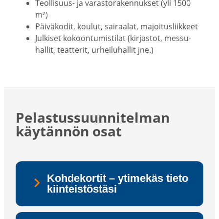
Teollisuus-​ ja varas­to­ra­ken­nukset (yli 1500
m²)
Päivä­kodit, koulut, sairaalat, majoi­tus­liikkeet
Julkiset kokoon­tu­mis­tilat (kirjastot, messu­
hallit, teatterit, urhei­lu­hallit jne.)
Pelas­tus­suun­ni­telman
käytännön osat
Koh­de­kor­tit – yti­me­käs tieto
kiin­teis­tös­tä­si