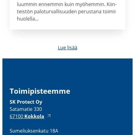
luum­min en­nem­min kuin myö­hem­min. Kiin­
teis­tön pa­lo­tur­val­li­suu­den pe­rus­ta­na toi­mii
huo­lel­la…
Lue lisää
Toimi­pis­teemme
SK Protect Oy
Satamatie 330
67100
Kokkola
Sumeliuk­senkatu 18A