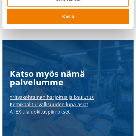
Kiellä
Tutustu PRO24-​järjestelmän mahdol­li­suuksiin
Katso myös nämä
palve­lumme
Yritys­koh­tainen harjoitus ja koulutus
Kemikaa­li­tur­val­li­suuden lupa-​asiat
ATEX-​tilaluokituspiirrokset