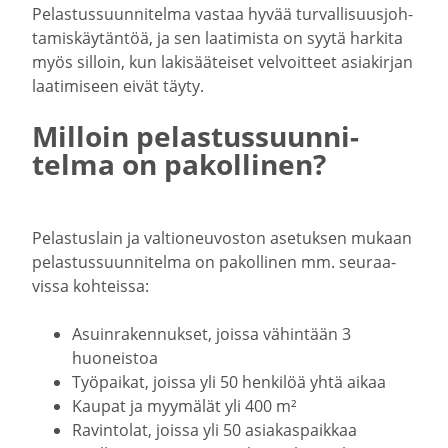
Pelas­tus­suun­ni­telma vastaa hyvää turval­li­suus­joh­
ta­mis­käy­täntöä, ja sen laati­mista on syytä harkita
myös silloin, kun lakisää­teiset velvoitteet asiakirjan
laati­miseen eivät täyty.
Milloin pelas­tus­suun­ni­
telma on pakol­linen?
Pelas­tuslain ja valtio­neu­voston asetuksen mukaan
pelas­tus­suun­ni­telma on pakol­linen mm. seuraa­
vissa kohteissa:
Asuin­ra­ken­nukset, joissa vähintään 3
huoneistoa
Työpaikat, joissa yli 50 henkilöä yhtä aikaa
Kaupat ja myymälät yli 400 m²
Ravin­tolat, joissa yli 50 asiakas­paikkaa