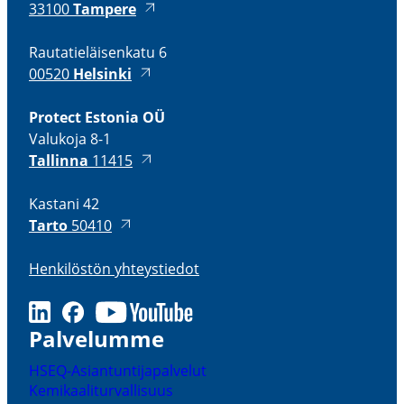
33100
Tampere
Rauta­tie­läi­senkatu 6
00520
Helsinki
Protect Estonia OÜ
Valukoja 8-1
Tallinna
11415
Kastani 42
Tarto
50410
Henki­löstön yhteys­tiedot
LinkedIn
Facebook
Youtube
Palve­lumme
HSEQ-​Asiantuntijapalvelut
Kemikaa­li­tur­val­lisuus