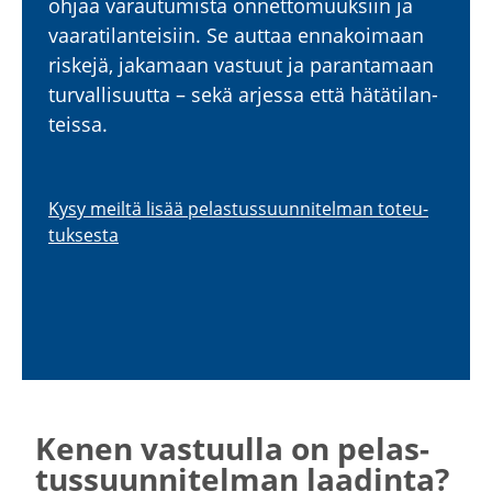
ohjaa varau­tu­mista onnet­to­muuksiin ja
vaara­ti­lan­teisiin. Se auttaa ennakoimaan
riskejä, jakamaan vastuut ja paran­tamaan
turval­li­suutta – sekä arjessa että hätäti­lan­
teissa.
Kysy meiltä lisää pelas­tus­suun­ni­telman toteu­
tuk­sesta
Kenen vastuulla on pelas­
tus­suun­ni­telman laadinta?