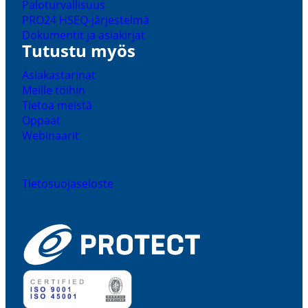
Palotur­val­lisuus
PRO24 HSEQ-​järjestelmä
Dokumentit ja asiakirjat
Tutustu myös
Asiakas­ta­rinat
Meille töihin
Tietoa meistä
Oppaat
Webinaarit
Tieto­suo­ja­se­loste