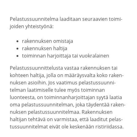
Pelas­tus­suun­ni­telma laaditaan seuraavien toimi­
joiden yhteis­työnä:
raken­nuksen omistaja
raken­nuksen haltija
toiminnan harjoittaja tai vuokra­lainen
Pelas­tus­suun­nit­te­lusta vastaa raken­nuksen tai
kohteen haltija, jolla on määräys­valta koko raken­
nuksen asioihin. Jos vaatimus pelas­tus­suun­ni­
telman laati­mi­selle tulee myös toiminnan
luonteesta, on toimin­nan­har­joit­tajan syytä laatia
oma pelas­tus­suun­ni­telman, joka täydentää raken­
nuksen pelas­tus­suun­ni­telmaa. Raken­nuksen
haltijan tehtävä on varmistaa, että laaditut pelas­
tus­suun­ni­telmat eivät ole keskenään risti­rii­dassa.