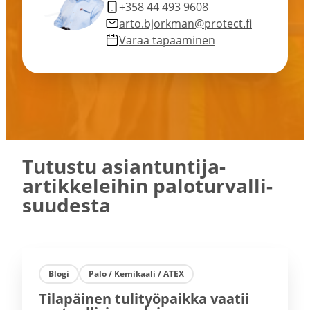
+358 44 493 9608
arto.bjorkman@protect.fi
Varaa tapaa­minen
Tutustu asiantuntija-​
artikkeleihin palotur­val­li­
suu­desta
Blogi
Palo / Ke­mi­kaa­li / ATEX
Tilapäinen tulityö­paikka vaatii