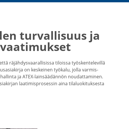
den turval­lisuus ja
 vaati­mukset
tä räjäh­dys­vaa­ral­li­sissa tiloissa työsken­te­le­villä
aus­asia­kirja on keskeinen työkalu, jolla varmis­
en hallinta ja ATEX-​lainsäädännön noudat­ta­minen.
kirjan laati­mis­pro­sessin aina tilaluo­ki­tuk­sesta