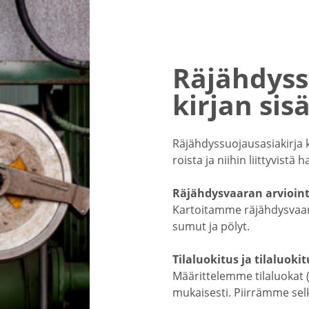
Räjähdyss
kirjan sis
Räjäh­dys­suo­jaus­asia­kirj
roista ja niihin liitty­vistä ha
Räjäh­dys­vaaran arvioint
Kartoi­tamme räjäh­dys­vaa­r
sumut ja pölyt.
Tilaluo­kitus ja tilaluo­ki­t
Määrit­te­lemme tilaluokat (
mukai­sesti. Piirrämme selke