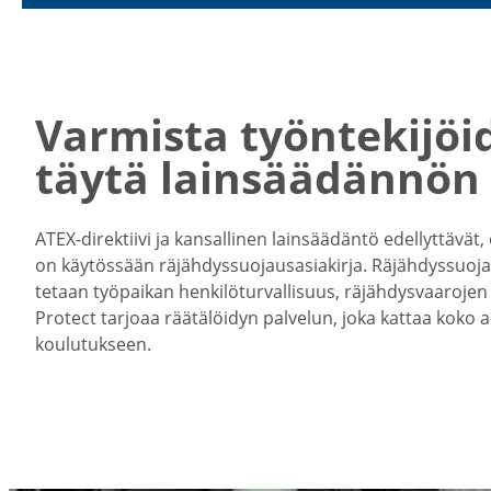
Varmista työnte­ki­jöi
täytä lainsää­dännön
ATEX-​direktiivi ja kansal­linen lainsää­däntö edellyt­tävät, et
on käytössään räjäh­dys­suo­jaus­asia­kirja. Räjäh­dys­suo­j
tetaan työpaikan henki­lö­tur­val­lisuus, räjäh­dys­vaa­roj
Protect tarjoaa räätä­löidyn palvelun, joka kattaa koko asia
koulu­tukseen.