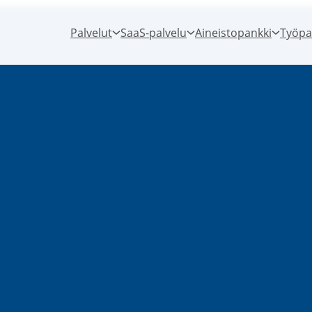
Palvelut
SaaS-palvelu
Aineistopankki
Työpa