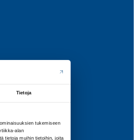
Tietoja
 ominaisuuksien tukemiseen
tiikka-alan
ietoja muihin tietoihin, joita