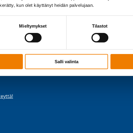
n kerätty, kun olet käyttänyt heidän palvelujaan.
Mieltymykset
Tilastot
asia­kirja (ATEX)
Salli valinta
eyttä!