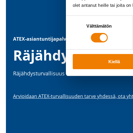
olet antanut heille tai joita o
Suostumuksen
Välttämätön
valinta
ATEX-​asiantuntijapalvelu
Räjäh­dys­suo­jaus­
Kiellä
Räjäh­dys­tur­val­lisuus haltuun asian­tun­te­vasti.
Arvioidaan ATEX-​turvallisuuden tarve yhdessä, ota yht