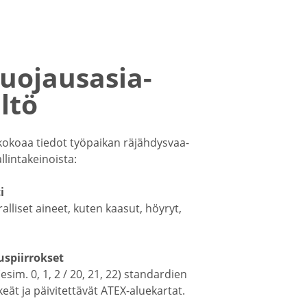
uojausasia­
ältö
a kokoaa tiedot työpaikan räjäh­dys­vaa­
llin­ta­kei­noista:
i
al­liset aineet, kuten kaasut, höyryt,
us­piir­rokset
esim. 0, 1, 2 / 20, 21, 22) standardien
ät ja päivi­tet­tävät ATEX-​aluekartat.