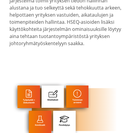
jär­jes­telmä toimii yrityksen tiedon hallinnan
alustana ja tuo selkeyttä sekä tehok­kuutta arkeen,
helpottaen yrityksen vastuiden, aikatau­lujen ja
toimen­pi­teiden hallintaa. HSEQ-​asioiden lisäksi
käyttö­koh­teita järjes­telmän ominai­suuk­sille löytyy
aina tehtaan tuotan­to­ym­pä­ris­töstä yrityksen
johto­ryh­mä­työs­ken­telyyn saakka.