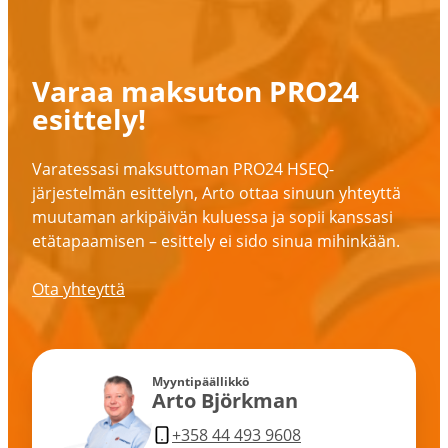
Varaa maksuton PRO24
esittely!
Varatessasi maksut­toman PRO24 HSEQ-​
järjestelmän esittelyn, Arto ottaa sinuun yhteyttä
muutaman arkipäivän kuluessa ja sopii kanssasi
etäta­paa­misen – esittely ei sido sinua mihinkään.
Ota yhteyttä
Myynti­pääl­likkö
Arto Björkman
+358 44 493 9608