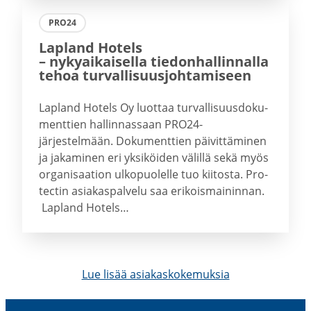
PRO24
Lapland Hotels
– nykyai­kai­sella tiedon­hal­lin­nalla
tehoa turval­li­suus­joh­ta­miseen
Lapland Ho­tels Oy luot­taa tur­val­li­suus­do­ku­
ment­tien hal­lin­nas­saan PRO24-​
järjestelmään. Do­ku­ment­tien päi­vit­tä­mi­nen
ja ja­ka­mi­nen eri yk­si­köi­den vä­lil­lä sekä myös
or­ga­ni­saa­tion ul­ko­puo­lel­le tuo kii­tos­ta. Pro­
tec­tin asia­kas­pal­ve­lu saa eri­kois­mai­nin­nan.
Lapland Ho­tels…
Lue lisää asiakas­ko­ke­muksia