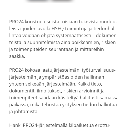
PRO24 koostuu useista toisiaan tukevista moduu­
leista, joiden avulla HSEQ-​toimintoja ja tiedon­hal­
lintaa voidaan ohjata syste­maat­ti­sesti – dokumen­
teista ja suunni­tel­mista aina poikkeamien, riskien
ja toimen­pi­teiden seurantaan ja mitta­reihin
saakka.
PRO24 kokoaa laatu­jär­jes­telmän, työtur­val­li­suus­
jär­jes­telmän ja ympäris­tö­asioiden hallinnan
yhteen selkeään järjes­telmään. Kaikki tieto,
dokumentit, ilmoi­tukset, riskien arvioinnit ja
toimen­piteet saadaan käsiteltyä halli­tusti samassa
paikassa, mikä tehostaa yrityksen tiedon hallintaa
ja johta­mista.
Hanki PRO24-​järjestelmällä kilpai­luetua erottu­