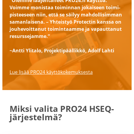
”Olemme laajen­taneet PRO24:n käyttöä.
Voimme monistaa toiminnan jokaiseen toimi­
pis­teeseen niin, että se säilyy mahdol­li­simman
saman­laisena. – Yhteistyö Protectin kanssa on
jouhe­voit­tanut toimin­taamme ja vapaut­tanut
resurs­se­jamme.”
~Antti Ylitalo, Projek­ti­pääl­likkö, Adolf Lahti
Lue lisää PRO24 käyttö­ko­ke­muk­sesta
Miksi valita PRO24 HSEQ-​
järjestelmä?