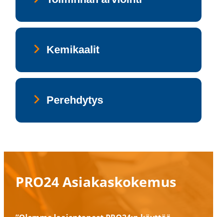
Ke­mi­kaa­lit
Pe­reh­dy­tys
PRO24 Asiakas­ko­kemus