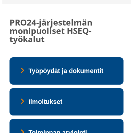
PRO24-​järjestelmän
monipuo­liset HSEQ-​
työkalut
Työ­pöy­dät ja do­ku­men­tit
Il­moi­tuk­set
Toi­min­nan ar­vioin­ti