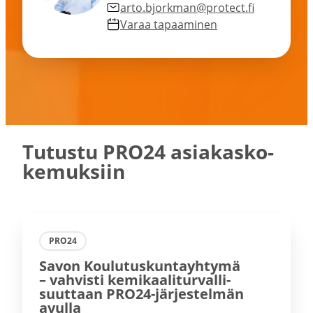
arto.bjorkman@protect.fi
Varaa tapaa­minen
Tutustu PRO24 asiakas­ko­
ke­muksiin
PRO24
Savon Koulu­tus­kun­tayhtymä
– vahvisti kemikaa­li­tur­val­li­
suuttaan PRO24-​järjestelmän
avulla