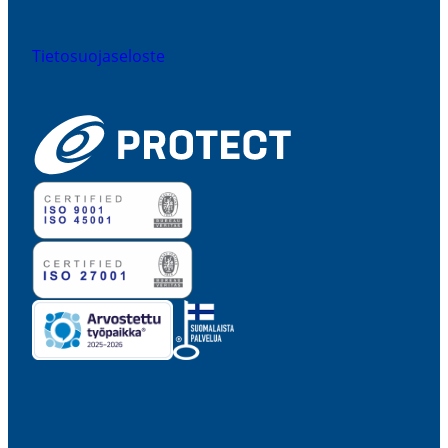
Tieto­suo­ja­se­loste