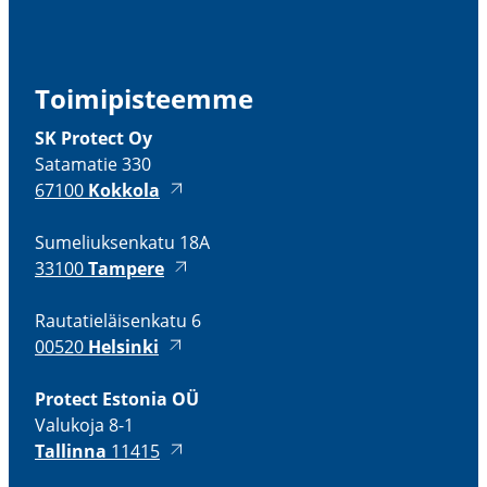
Toimi­pis­teemme
SK Protect Oy
Satamatie 330
67100
Kokkola
Sumeliuk­senkatu 18A
33100
Tampere
Rauta­tie­läi­senkatu 6
00520
Helsinki
Protect Estonia OÜ
Valukoja 8-1
Tallinna
11415