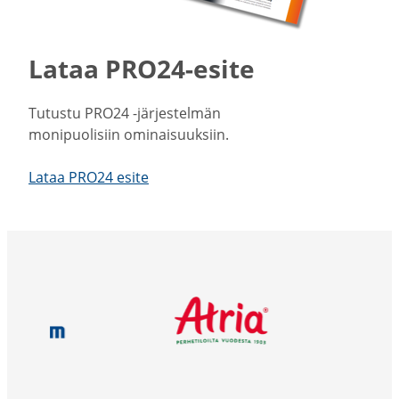
Lataa PRO24-esite
Tutustu PRO24 -​järjestelmän
monipuo­lisiin ominai­suuksiin.
Lataa PRO24 esite