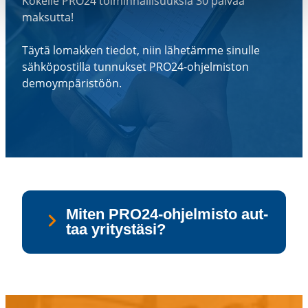
Kokeile PRO24 toimin­nal­li­suuksia 30 päivää
maksutta!
Täytä lomakken tiedot, niin lähetämme sinulle
sähkö­pos­tilla tunnukset PRO24-​ohjelmiston
demoym­pä­ristöön.
Miten PRO24-​ohjelmisto aut­
taa yri­tys­tä­si?