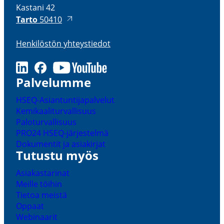
Kastani 42
Tarto
50410
Henki­löstön yhteys­tiedot
LinkedIn
Facebook
Youtube
Palve­lumme
HSEQ-​Asiantuntijapalvelut
Kemikaa­li­tur­val­lisuus
Palotur­val­lisuus
PRO24 HSEQ-​järjestelmä
Dokumentit ja asiakirjat
Tutustu myös
Asiakas­ta­rinat
Meille töihin
Tietoa meistä
Oppaat
Webinaarit