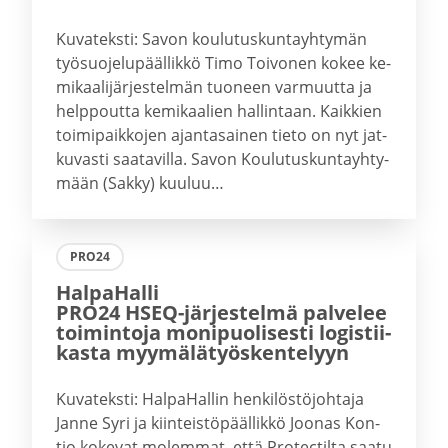
Ku­va­teks­ti: Savon kou­lu­tus­kun­tayh­ty­män
työ­suo­je­lu­pääl­lik­kö Timo Toi­vo­nen kokee ke­
mi­kaa­li­jär­jes­tel­män tuo­neen var­muut­ta ja
help­pout­ta ke­mi­kaa­lien hal­lin­taan. Kaik­kien
toi­mi­paik­ko­jen ajan­ta­sai­nen tieto on nyt jat­
ku­vas­ti saa­ta­vil­la. Savon Kou­lu­tus­kun­tayh­ty­
mään (Sakky) kuu­luu…
PRO24
Halpa­Halli
PRO24 HSEQ-​järjestelmä palvelee
toimintoja monipuo­li­sesti logis­tii­
kasta myymä­lä­työs­ken­telyyn
Ku­va­teks­ti: Hal­pa­Hal­lin hen­ki­lös­tö­joh­ta­ja
Janne Syri ja kiin­teis­tö­pääl­lik­kö Joo­nas Kon­
tio ko­ke­vat mo­lem­mat, että Pro­tec­til­ta saatu