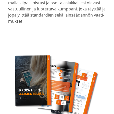
malla kilpai­li­joistasi ja osoita asiak­kaillesi olevasi
vastuul­linen ja luotettava kumppani, joka täyttää ja
jopa ylittää standardien sekä lainsää­dännön vaati­
mukset.