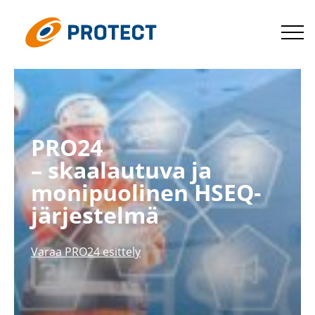
Siirry
suoraan
Protect
sisältöön
PRO24
– skaalautuva ja
monipuo­linen HSEQ-​
järjestelmä
Varaa PRO24 esittely