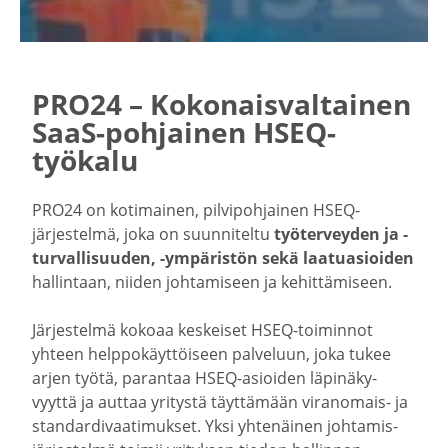
PRO24 – Kokonais­val­tainen
SaaS-​pohjainen HSEQ-​
työkalu
PRO24 on kotimainen, pilvi­poh­jainen HSEQ-​
järjestelmä, joka on suunni­teltu
työter­veyden ja -​
turvallisuuden, -​ympäristön sekä laatu­asioiden
hallintaan, niiden johta­miseen ja kehit­tä­miseen.
Järjes­telmä kokoaa keskeiset HSEQ-​toiminnot
yhteen helppo­käyt­töiseen palveluun, joka tukee
arjen työtä, parantaa HSEQ-​asioiden läpinä­ky­
vyyttä ja auttaa yritystä täyttämään viranomais-​ ja
standar­di­vaa­ti­mukset. Yksi yhtenäinen johta­mis­