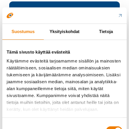
Sel­keä ko­ko­nais­ku­va yh­del­
lä vil­kai­sul­la
Suostumus
Yksityiskohdat
Tietoja
Help­po käyt­töön­ot­to ja mo­
bii­li­käyt­tö
Tämä sivusto käyttää evästeitä
Käytämme evästeitä tarjoamamme sisällön ja mainosten
räätälöimiseen, sosiaalisen median ominaisuuksien
Mu­kau­tuu yri­tyk­se­si tar­pei­
tukemiseen ja kävijämäärämme analysoimiseen. Lisäksi
siin
jaamme sosiaalisen median, mainosalan ja analytiikka-
alan kumppaneillemme tietoja siitä, miten käytät
sivustoamme. Kumppanimme voivat yhdistää näitä
tietoja muihin tietoihin, joita olet antanut heille tai joita on
kerätty, kun olet käyttänyt heidän palvelujaan.
Varaa esittely
Suostumuksen