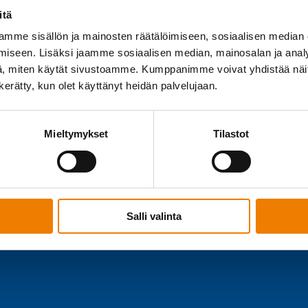
itä
mme sisällön ja mainosten räätälöimiseen, sosiaalisen median
iseen. Lisäksi jaamme sosiaalisen median, mainosalan ja analy
, miten käytät sivustoamme. Kumppanimme voivat yhdistää näitä t
n tuen toimin­ta­ma
n kerätty, kun olet käyttänyt heidän palvelujaan.
Mieltymykset
Tilastot
ena on tunnistaa ja käsitellä työkykyyn liittyviä haast
­kijän jaksa­mista ja ehkäi­semään pidempiä sairaus­pois
vuoro­vai­ku­tukseen, luotta­mukseen ja yhteiseen tavoi
Salli valinta