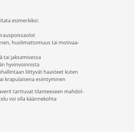
tata esimer­kiksi:
iraus­pois­saolot
minen, huoli­mat­tomuus tai motivaa­
 tai jaksa­mi­sessa
än hyvin­voin­nista
n­hal­lintaan liittyvät haasteet kuten
ai krapu­laisena esiin­ty­minen
­verit tarttuvat tilan­teeseen mahdol­
elu voi olla käänne­kohta