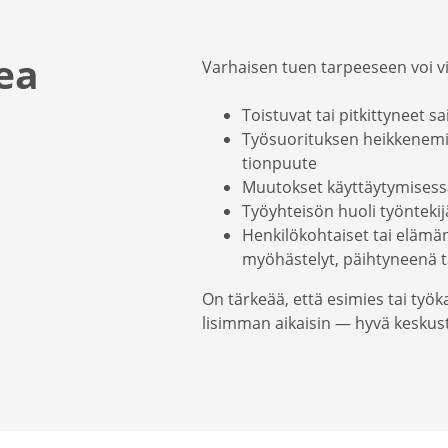
ea
Varhaisen tuen tarpeeseen voi vii
Toistuvat tai pitkit­tyneet sa
Työsuo­ri­tuksen heikke­ne­
tion­puute
Muutokset käyttäy­ty­mi­sessä
Työyh­teisön huoli työnte­kij
Henki­lö­koh­taiset tai elämä
myöhäs­telyt, päihty­neenä t
On tärkeää, että esimies tai työka
li­simman aikaisin — hyvä keskust