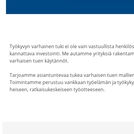
Työkyvyn varhainen tuki ei ole vain vastuul­lista henki­lös­tö
kannattava inves­tointi. Me autamme yrityksiä raken­tamaa
varhaisen tuen käytännöt.
Tarjoamme asian­tun­tevaa tukea varhaisen tuen mallien s
Toimin­tamme perustuu vankkaan työelämän ja työky­ky­jo
heiseen, ratkai­su­kes­keiseen työot­teeseen.