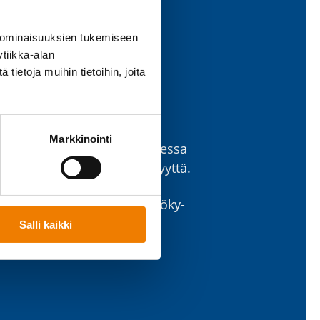
 ominaisuuksien tukemiseen
tiikka-alan
ietoja muihin tietoihin, joita
llii
Markkinointi
eita mahdol­li­simman aikai­sessa
­saoloja tai työky­vyt­tö­myyttä.
t­teeseen: hyvin­voiva ja työky­
Salli kaikki