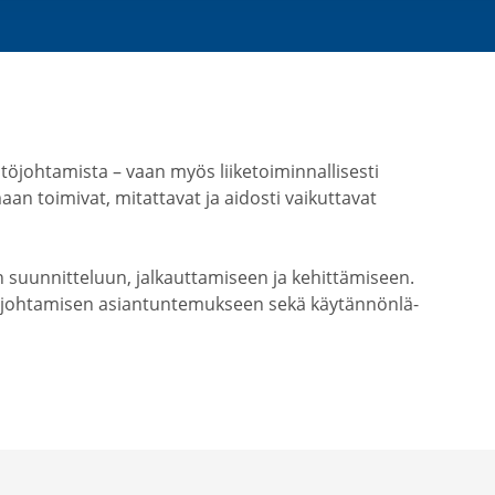
­joh­ta­mista – vaan myös liike­toi­min­nal­li­sesti
n toimivat, mitat­tavat ja aidosti vaikut­tavat
uunnit­teluun, jalkaut­ta­miseen ja kehit­tä­miseen.
h­ta­misen asian­tun­te­mukseen sekä käytän­nön­lä­