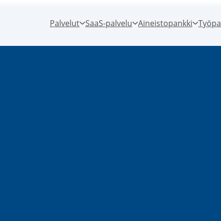
Palvelut
SaaS-palvelu
Aineistopankki
Työpa