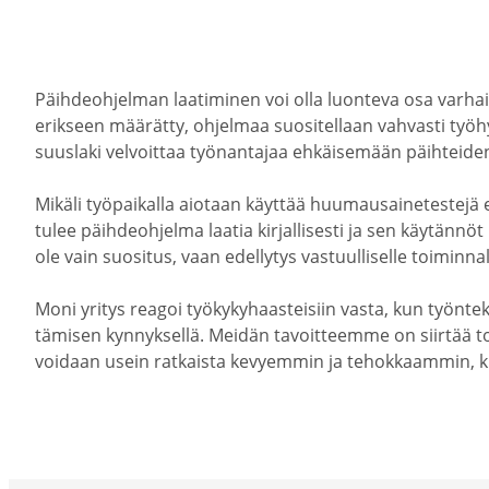
Päihdeoh­jelman laati­minen voi olla luonteva osa varhais
erikseen määrätty, ohjelmaa suosi­tellaan vahvasti työhy­vi
suuslaki velvoittaa työnan­tajaa ehkäi­semään päihteiden
Mikäli työpai­kalla aiotaan käyttää huumausai­ne­testejä e
tulee päihdeoh­jelma laatia kirjal­li­sesti ja sen käytännö
ole vain suositus, vaan edellytys vastuul­li­selle toimin­nal
Moni yritys reagoi työky­ky­haas­teisiin vasta, kun työntek
tä­misen kynnyk­sellä. Meidän tavoit­teemme on siirtää 
voidaan usein ratkaista kevyemmin ja tehok­kaammin, k