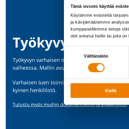
Tämä sivusto käyttää eväste
Käytämme evästeitä tarjoama
ja kävijämäärämme analysoim
kumppaneillemme tietoja siitä
Työkyvyn varhaise
olet antanut heille tai joita o
Suostumuksen
Välttämätön
valinta
Työkyvyn varhaisen tuen toimin­ta­mallin tavoit­te
vaiheessa. Mallin avulla pyritään tukemaan työnte
Varhaisen tuen toimin­ta­malli perustuu avoimeen 
kyinen henki­löstö.
Kiellä
Tutustu myös muihin dokument­teihin ja asiakir­joihin