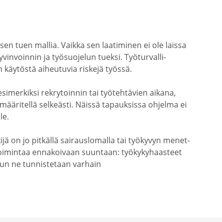
en tuen mallia. Vaikka sen laati­minen ei ole laissa
n­voinnin ja työsuo­jelun tueksi. Työtur­val­li­
 käytöstä aiheu­tuvia riskejä työssä.
simer­kiksi rekry­toinnin tai työteh­tävien aikana,
t määri­tellä selkeästi. Näissä tapauk­sissa ohjelma ei
le.
ijä on jo pitkällä sairaus­lo­malla tai työkyvyn menet­
toimintaa ennakoivaan suuntaan: työky­ky­haasteet
un ne tunnis­tetaan varhain