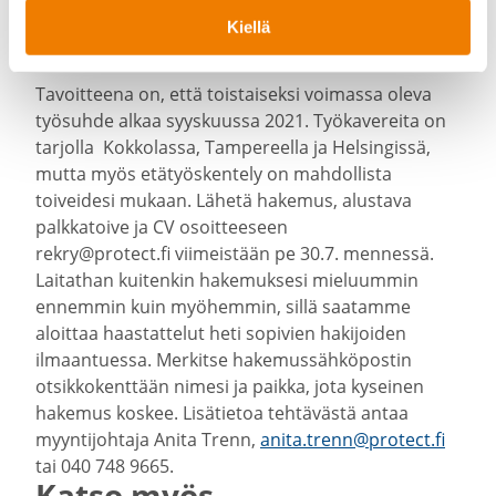
misena.
Kiellä
Hae työpaikkaa
Tavoit­teena on, että toistai­seksi voimassa oleva
työsuhde alkaa syyskuussa 2021. Työka­ve­reita on
tarjolla Kokko­lassa, Tampe­reella ja Helsin­gissä,
mutta myös etätyös­kentely on mahdol­lista
toiveidesi mukaan. Lähetä hakemus, alustava
palkka­toive ja CV osoit­teeseen
rekry@protect.fi viimeistään pe 30.7. mennessä.
Laitathan kuitenkin hakemuksesi mieluummin
ennemmin kuin myöhemmin, sillä saatamme
aloittaa haastat­telut heti sopivien hakijoiden
ilmaan­tuessa. Merkitse hakemus­säh­kö­postin
otsik­ko­kenttään nimesi ja paikka, jota kyseinen
hakemus koskee. Lisätietoa tehtä­västä antaa
myynti­johtaja Anita Trenn,
anita.trenn@protect.fi
tai 040 748 9665.
Katso myös