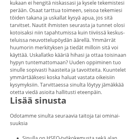
kukaan ei hengitä niskassasi ja kysele tekemistesi
perään. Osaat tarttua toimeen, seisoa tekemiesi
töiden takana ja uskallat kysyä apua, jos sitä
tarvitset. Nautit ihmisten seurasta ja tunnet olosi
kotoi­saksi niin tapah­tu­missa kuin tiiviissä keskus­
te­luissa neuvot­te­lu­pöydän äärellä. Ymmärrät
huumorin merki­tyksen ja tiedät milloin sitä voi
käyttää. Uskal­latko kääriä hihasi ja ottaa toisinaan
hypyn tunte­mat­tomaan? Uuden oppiminen tuo
sinulle sopivasti haasteita ja tavoit­teita. Kuuntelet
ymmär­tääksesi koska haluat vastata oikeisiin
kysymyksiin. Tarvit­taessa sinulta löytyy jämäkkää
otetta viedä asioita halli­tusti eteenpäin.
Lisää sinusta
Odotamme sinulta seuraavia taitoja tai ominai­
suuksia
Sinulla on HSEQ-​työkokemusta sekä alan