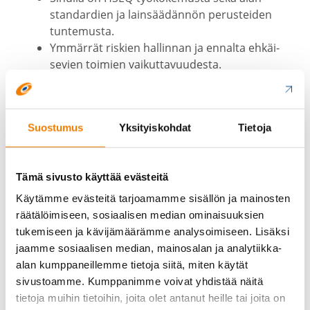
standardien ja lainsää­dännön perus­teiden
tunte­musta.
Ymmärrät riskien hallinnan ja ennalta ehkäi­
sevien toimien vaikut­ta­vuu­desta.
Kokemusta työsken­te­lystä etäyh­teyksien
kautta.
Kykyä viestiä palve­luiden arvosta asiak­kaalle.
Suostumus
Yksityiskohdat
Tietoja
Rohkeutta visioida, ehdottaa ja tarjota asiak­
kaalle kauppoja.
Kykyä oma-​aloitteiseen työsken­telyyn liidien
Tämä sivusto käyttää evästeitä
kontak­toin­nista sopimuksen tekoon saakka.
Ketterää asennetta oman työn kehit­tä­miseen
Käytämme evästeitä tarjoamamme sisällön ja mainosten
räätälöimiseen, sosiaalisen median ominaisuuksien
Lisää meistä
tukemiseen ja kävijämäärämme analysoimiseen. Lisäksi
jaamme sosiaalisen median, mainosalan ja analytiikka-
Työnan­tajana näemme, että henki­löstö on tärkein
alan kumppaneillemme tietoja siitä, miten käytät
voima­va­ramme ja henki­löstön hyvin­vointi ja turval­
sivustoamme. Kumppanimme voivat yhdistää näitä
lisuus ovat oleel­lisia tekijöitä menes­tyk­semme
tietoja muihin tietoihin, joita olet antanut heille tai joita on