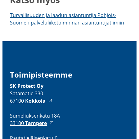
Turval­li­suuden ja laadun asian­tuntija Pohjois-​
Suomen palve­lu­lii­ke­toi­minnan asian­tun­ti­ja­tiimiin
Toimi­pis­teemme
SK Protect Oy
Satamatie 330
67100
Kokkola
Sumeliuk­senkatu 18A
33100
Tampere
Rauta­tie­läi­senkatu 6