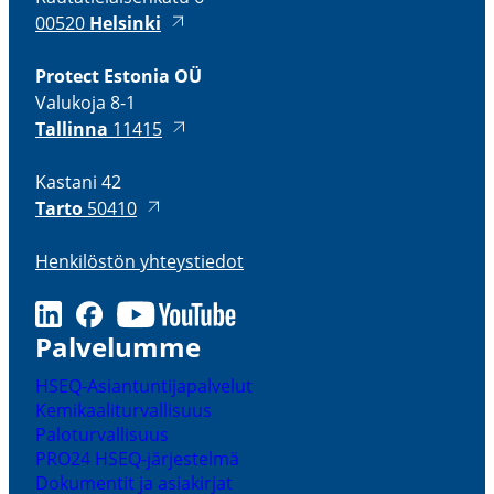
00520
Helsinki
Protect Estonia OÜ
Valukoja 8-1
Tallinna
11415
Kastani 42
Tarto
50410
Henki­löstön yhteys­tiedot
LinkedIn
Facebook
Youtube
Palve­lumme
HSEQ-​Asiantuntijapalvelut
Kemikaa­li­tur­val­lisuus
Palotur­val­lisuus
PRO24 HSEQ-​järjestelmä
Dokumentit ja asiakirjat