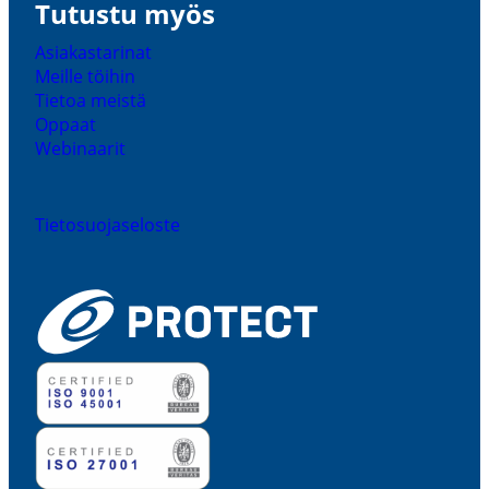
Tutustu myös
Asiakas­ta­rinat
Meille töihin
Tietoa meistä
Oppaat
Webinaarit
Tieto­suo­ja­se­loste