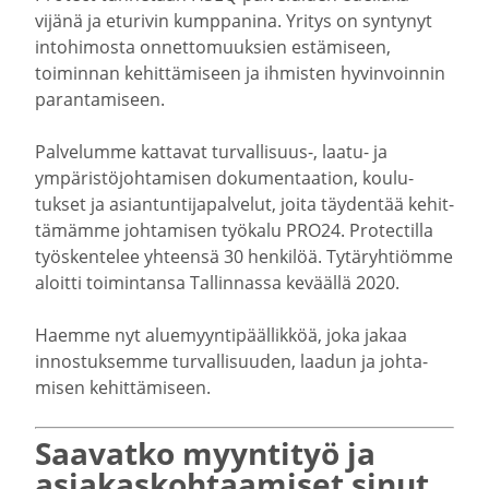
vijänä ja eturivin kumppanina. Yritys on syntynyt
intohi­mosta onnet­to­muuksien estämiseen,
toiminnan kehit­tä­miseen ja ihmisten hyvin­voinnin
paran­ta­miseen.
Palve­lumme kattavat turvallisuus-​, laatu- ja
ympäris­tö­joh­ta­misen dokumen­taation, koulu­
tukset ja asian­tun­ti­ja­pal­velut, joita täydentää kehit­
tä­mämme johta­misen työkalu PRO24. Protec­tilla
työsken­telee yhteensä 30 henkilöä. Tytäryh­tiömme
aloitti toimin­tansa Tallin­nassa keväällä 2020.
Haemme nyt aluemyyn­ti­pääl­likköä, joka jakaa
innos­tuk­semme turval­li­suuden, laadun ja johta­
misen kehit­tä­miseen.
Saavatko myyntityö ja
asiakas­koh­taa­miset sinut