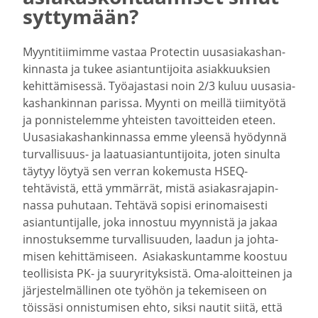
syttymään?
Myynti­tii­mimme vastaa Protectin uusasia­kas­han­
kin­nasta ja tukee asian­tun­ti­joita asiak­kuuksien
kehit­tä­mi­sessä. Työajastasi noin 2/3 kuluu uusasia­
kas­han­kinnan parissa. Myynti on meillä tiimi­työtä
ja ponnis­te­lemme yhteisten tavoit­teiden eteen.
Uusasia­kas­han­kin­nassa emme yleensä hyödynnä
turvallisuus-​ ja laatu­asian­tun­ti­joita, joten sinulta
täytyy löytyä sen verran kokemusta HSEQ-​
tehtävistä, että ymmärrät, mistä asiakas­ra­ja­pin­
nassa puhutaan. Tehtävä sopisi erinomai­sesti
asian­tun­ti­jalle, joka innostuu myynnistä ja jakaa
innos­tuk­semme turval­li­suuden, laadun ja johta­
misen kehit­tä­miseen. Asiakas­kun­tamme koostuu
teolli­sista PK- ja suury­ri­tyk­sistä. Oma-​aloitteinen ja
järjes­tel­mäl­linen ote työhön ja tekemiseen on
töissäsi onnis­tu­misen ehto, siksi nautit siitä, että