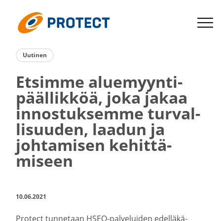
Siirry
suoraan
Protect
sisältöön
Uutinen
Etsimme aluemyyn­ti­
pääl­likköä, joka jakaa
innos­tuk­semme turval­
li­suuden, laadun ja
johta­misen kehit­tä­
miseen
10.06.2021
Protect tunnetaan HSEQ-​palveluiden edellä­kä­