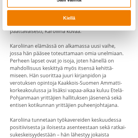
palomiehiä.
– 20 vuoden kokemus hälytys­osas­tossa on tuonut
Kiellä
kyllä valmiutta tarttua tilan­teisiin nopeasti ja
päättä­väi­sesti, Karoliina kuvaa.
Karoliinan elämässä on alkamassa uusi vaihe,
jossa hän pääsee toteut­tamaan omia unelmiaan.
Perheen lapset ovat jo isoja, joten hänellä on
mahdol­lisuus keskittyä myös itsensä kehit­tä­
miseen. Hän suorittaa juuri kirjan­pidon ja
verotuksen opintoja Kaakkois-​Suomen Ammat­ti­
kor­kea­kou­lussa ja lisäksi vapaa-​aikaa kuluu Etelä-​
Pohjanmaan yrittäjien halli­tuksen jäsenenä sekä
entisen kotikunnan yrittäjien puheen­joh­tajana.
Karoliina tunnetaan työka­ve­reiden keskuu­dessa
positii­vi­sesta ja iloisesta asenteestaan sekä ratkai­
su­kes­kei­syy­destään – hän lähestyy jokaista