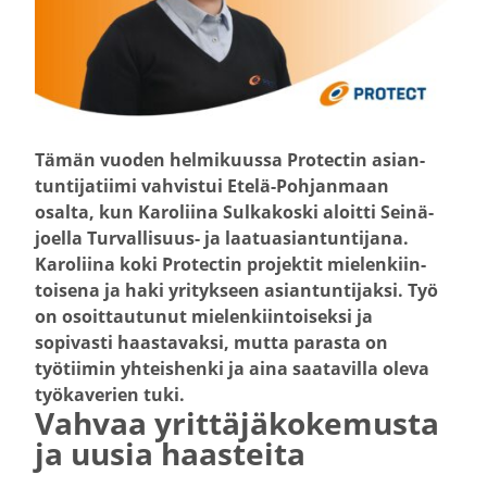
Tämän vuoden helmi­kuussa Protectin asian­
tun­ti­ja­tiimi vahvistui Etelä-​Pohjanmaan
osalta, kun Karoliina Sulka­koski aloitti Seinä­
joella Turvallisuus-​ ja laatu­asian­tun­tijana.
Karoliina koki Protectin projektit mielen­kiin­
toisena ja haki yritykseen asian­tun­ti­jaksi. Työ
on osoit­tau­tunut mielen­kiin­toi­seksi ja
sopivasti haasta­vaksi, mutta parasta on
työtiimin yhteis­henki ja aina saata­villa oleva
työka­verien tuki.
Vahvaa yrittä­jä­ko­ke­musta
ja uusia haasteita