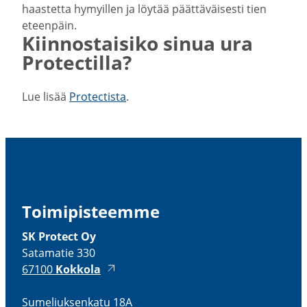
haastetta hymyillen ja löytää päättä­väi­sesti tien
eteenpäin.
Kiinnos­taisiko sinua ura
Protec­tilla?
Lue lisää
Protec­tista
.
Toimi­pis­teemme
SK Protect Oy
Satamatie 330
67100
Kokkola
Sumeliuk­senkatu 18A