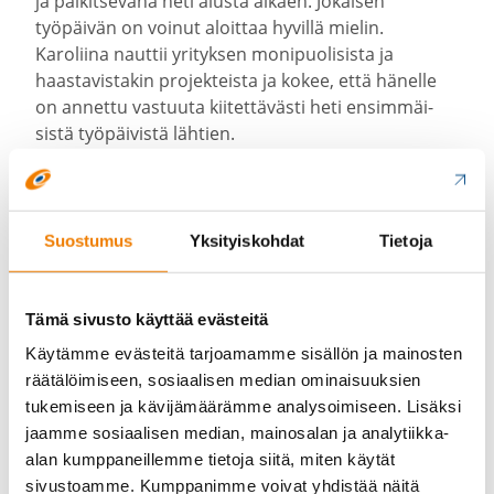
ja palkit­sevana heti alusta alkaen. Jokaisen
työpäivän on voinut aloittaa hyvillä mielin.
Karoliina nauttii yrityksen monipuo­li­sista ja
haasta­vis­takin projek­teista ja kokee, että hänelle
on annettu vastuuta kiitet­tä­västi heti ensim­mäi­
sistä työpäi­vistä lähtien.
Karoliina nostaa työn parhaaksi puoleksi Protec­
tilla työsken­te­levän tiimin ja sen loistavan yhteis­
työ­hengen. Hän arvostaa sitä, ettei asioita tarvitse
Suostumus
Yksityiskohdat
Tietoja
tehdä yksin, vaan ympärillä on tukeva ja osaava
työyh­teisö. Myös asiakkaat ovat inspi­roivia ja
motivoivia. Karolii­nalle on suuri helpotus, että
Tämä sivusto käyttää evästeitä
myynti­vastuu on nyt muilla, ja hän voi itse
Käytämme evästeitä tarjoamamme sisällön ja mainosten
keskittyä siihen, missä on parhaim­millaan. Työ on
räätälöimiseen, sosiaalisen median ominaisuuksien
niin kiehtovaa, että ajankulun seuraa­minen voi
tukemiseen ja kävijämäärämme analysoimiseen. Lisäksi
helposti unohtua.
jaamme sosiaalisen median, mainosalan ja analytiikka-
alan kumppaneillemme tietoja siitä, miten käytät
Hänen nykyiset tehtä­vänsä keskit­tyvät laatu- ja
sivustoamme. Kumppanimme voivat yhdistää näitä