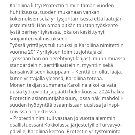
Karoliina liittyi Protectin tiimiin tämän vuoden
huhti­kuussa, tuoden mukanaan vankan
kokemuksen sekä yritys­joh­ta­mi­sesta että laatu­jär­
jes­tel­mistä. Hän omaa pitkän taustan työsken­te­
lystä perhey­ri­tyk­sessä, joka on keskit­tynyt
suojainten valmis­tukseen.
Työssä yrittäjyys tuli tutuksi ja Karoliina nimitettiin
vuonna 2017 yrityksen toimi­tus­joh­ta­jaksi.
Työssään hän on pereh­tynyt laajasti muun muassa
standar­deihin, serti­fi­kaat­teihin, myyntiin sekä
kansain­vä­liseen kauppaan. – Kenttä on ollut laaja,
kuten yrittä­jällä yleensä, Karoliina toteaa.
Monen tekijän summana Karoliina alkoi kaivata
uusia työku­vioita ja päätti helmi­kuussa 2024 hakea
Protectin asian­tun­ti­ja­hakuun, jossa näki mahdol­li­
suuden hyödyntää osaamistaan uusissa ja inspi­
roi­vissa projek­teissa.
– Protectin nimi tuli vastaan jo vuotta aiemmin
osallis­tuessani Kokko­lassa järjes­te­tyille Turva­vyö­
päi­ville, Karoliina kertoo. Protectin yritys­toi­minta