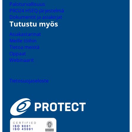
Palotur­val­lisuus
PRO24 HSEQ-​järjestelmä
Dokumentit ja asiakirjat
Tutustu myös
Asiakas­ta­rinat
Meille töihin
Tietoa meistä
Oppaat
Webinaarit
Tieto­suo­ja­se­loste