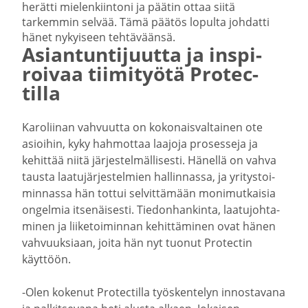
herätti mielen­kiintoni ja päätin ottaa siitä
tarkemmin selvää. Tämä päätös lopulta johdatti
hänet nykyiseen tehtä­väänsä.
Asian­tun­ti­juutta ja inspi­
roivaa tiimi­työtä Protec­
tilla
Karoliinan vahvuutta on kokonais­val­tainen ote
asioihin, kyky hahmottaa laajoja prosesseja ja
kehittää niitä järjes­tel­mäl­li­sesti. Hänellä on vahva
tausta laatu­jär­jes­telmien hallin­nassa, ja yritys­toi­
min­nassa hän tottui selvit­tämään monimut­kaisia
ongelmia itsenäi­sesti. Tiedon­han­kinta, laatu­joh­ta­
minen ja liike­toi­minnan kehit­tä­minen ovat hänen
vahvuuk­siaan, joita hän nyt tuonut Protectin
käyttöön.
-Olen kokenut Protec­tilla työsken­telyn innos­tavana