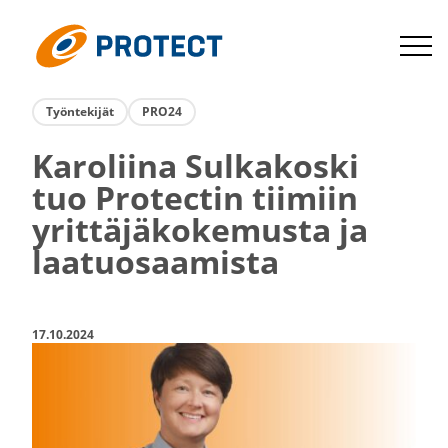
Siirry
suoraan
Protect
sisältöön
Työnte­kijät
PRO24
Karoliina Sulka­koski
tuo Protectin tiimiin
yrittä­jä­ko­ke­musta ja
laatuo­saa­mista
17.10.2024