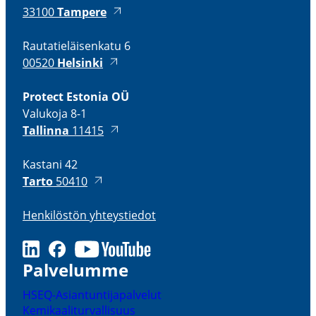
33100
Tampere
Rauta­tie­läi­senkatu 6
00520
Helsinki
Protect Estonia OÜ
Valukoja 8-1
Tallinna
11415
Kastani 42
Tarto
50410
Henki­löstön yhteys­tiedot
LinkedIn
Facebook
Youtube
Palve­lumme
HSEQ-​Asiantuntijapalvelut
Kemikaa­li­tur­val­lisuus