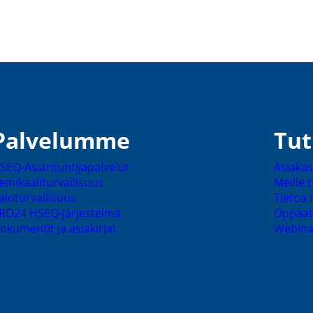
Palve­lumme
Tut
SEQ-​Asiantuntijapalvelut
Asiakas­
emikaa­li­tur­val­lisuus
Meille 
alotur­val­lisuus
Tietoa 
RO24 HSEQ-​järjestelmä
Oppaat
okumentit ja asiakirjat
Webina