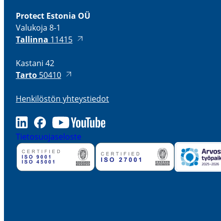
Protect Estonia OÜ
Valukoja 8-1
Tallinna
11415
Kastani 42
Tarto
50410
Henki­löstön yhteys­tiedot
LinkedIn
Facebook
Youtube
Tieto­suo­ja­se­loste