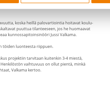
 Töiden valmis­tuttua Protect huolehtii jälki­var­
vuutta, koska heillä palovar­tiointia hoitavat koulu­
t uskal­tavat puuttua tilan­teeseen, jos he huomaavat
teaa kunnos­sa­pi­toin­si­nööri Jussi Valkama.
töiden luonteesta riippuen.
oskus projektiin tarvitaan kuitenkin 3-4 miestä,
. Henki­löstön vaihtuvuus on ollut pientä, minkä
ehtaat, Valkama kertoo.