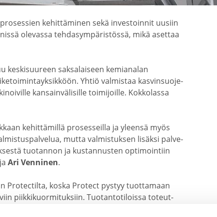
prosessien kehit­tä­minen sekä inves­toinnit uusiin
nnissä olevassa tehda­sym­pä­ris­tössä, mikä asettaa
u keski­suureen saksa­laiseen kemia­nalan
ike­toi­min­tayk­sikköön. Yhtiö valmistaa kasvin­suo­je­
i­noi­ville kansain­vä­li­sille toimi­joille. Kokko­lassa
kaan kehit­tä­millä proses­seilla ja yleensä myös
mis­tus­pal­velua, mutta valmis­tuksen lisäksi palve­
tyk­sestä tuotannon ja kustan­nusten optimointiin
aja
Ari Venninen
.
n Protec­tilta, koska Protect pystyy tuottamaan
in piikki­kuor­mi­tuksiin. Tuotan­to­ti­loissa toteut­
aativia katto­tu­li­töitä.