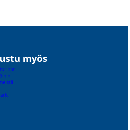
ustu myös
ta­rinat
töihin
meistä
arit