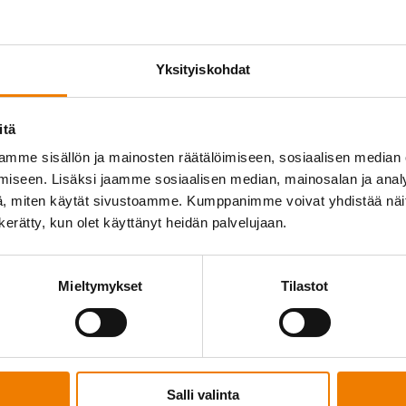
CABB:n tapauk­sessa palovar­tioin­nille asetettu
Yksityiskohdat
 minkä lisäksi teemme muutoksia käynnissä
urval­li­suus­te­kijät, sen täytyy omalta osaltaan
itä
anto.
keä osa
mme sisällön ja mainosten räätälöimiseen, sosiaalisen median
iseen. Lisäksi jaamme sosiaalisen median, mainosalan ja analy
, miten käytät sivustoamme. Kumppanimme voivat yhdistää näitä t
n kerätty, kun olet käyttänyt heidän palvelujaan.
inti, kuten riskie­nar­viointi.
Mieltymykset
Tilastot
kaasu­mittaus. Sillä varmis­tetaan, ettei kohteessa
 koulu­tettu käyttämään meidän mitta­reita, ja
atkaa.
luvat myös muun muassa palokuorman poista­minen
Salli valinta
uominen paikalle. Tulitöiden aikana tiloja