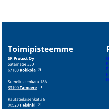
Toimi­pis­teemme
H
SK Protect Oy
K
Satamatie 330
P
67100
Kokkola
P
D
Sumeliuk­senkatu 18A
33100
Tampere
Rauta­tie­läi­senkatu 6
00520
Helsinki