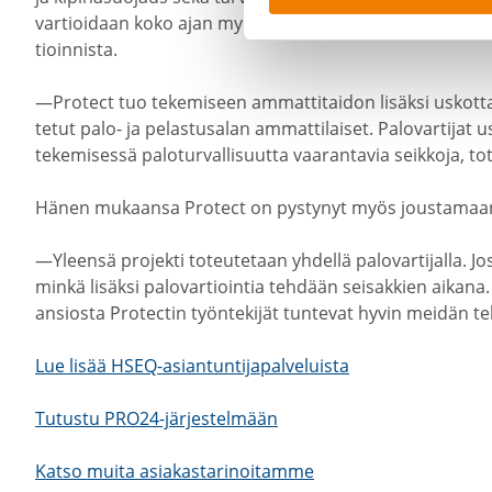
vartioidaan koko ajan myös ruoka- ja kahvi­tau­kojen ajan.
tioin­nista.
—Protect tuo tekemiseen ammat­ti­taidon lisäksi uskot­ta­
tetut palo- ja pelas­tusalan ammat­ti­laiset. Palovar­tija
tekemi­sessä palotur­val­li­suutta vaaran­tavia seikkoja, to
Hänen mukaansa Protect on pystynyt myös joustamaan 
—Yleensä projekti toteu­tetaan yhdellä palovar­ti­jalla. J
minkä lisäksi palovar­tiointia tehdään seisakkien aikana
ansiosta Protectin työnte­kijät tuntevat hyvin meidän t
Lue lisää HSEQ-​asiantuntijapalveluista
Tutustu PRO24-​järjestelmään
Katso muita asiakas­ta­ri­noi­tamme