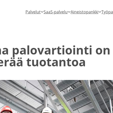
Palvelut
SaaS-palvelu
Aineistopankki
Työpa
a palovar­tiointi on
tterää tuotantoa