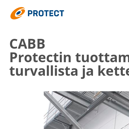
Siirry
suoraan
Protect
sisältöön
CABB
Protectin tuottam
turval­lista ja ke