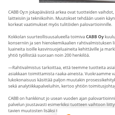
CABB Oy:n jokapäi­väistä arkea ovat tuotteiden vaihdot, 
laitteisiin ja teknii­koihin. Muutokset tehdään usein käy
korkeat vaati­mukset myös tulitöiden palovar­tioin­nille.
Kokkolan suurteol­li­suusa­lu­eella toimiva
CABB Oy
kuulu
konserniin ja sen hieno­ke­mi­kaalien rahti­val­mis­tuksen li
luai­neita isoille kasvin­suo­je­luai­neita kehit­tä­ville ja markk
yhtiö työllistää suoraan noin 200 henkilöä.
—Rahti­val­mistus tarkoittaa, että teemme tuotteita asiak
asiakkaan toimit­ta­mista raaka-​aineista. Vuokraamme val
lu­ko­ko­naisuus käsittää paljon muutakin proses­si­ke­hi­
sekä analy­tiik­ka­pal­ve­luihin, kertoo yhtiön toimi­tus­joht
CABB on hankkinut jo usean vuoden ajan palovar­tioinni
palvelun jousta­vasti esimer­kiksi tuotteen vaihtoon liittyvi
tavien muutosten lisäksi tehtaalla tehdään ajoittain myös v