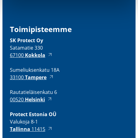
Toimi­pis­teemme
SK Protect Oy
Satamatie 330
67100
Kokkola
Sumeliuk­senkatu 18A
33100
Tampere
Rauta­tie­läi­senkatu 6
00520
Helsinki
Protect Estonia OÜ
Valukoja 8-1
Tallinna
11415