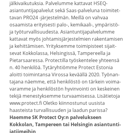
jälki­vai­ku­tuksia. Palve­lumme kattavat HSEQ-​
asiantuntijapalvelut sekä Saas-​palveluna toimi­tet­
tavan PRO24 -​järjestelmän. Meillä on vahvaa
osaamista erityi­sesti palo-, kemikaali-​, ympäristö-​
ja työtur­val­li­suu­desta. Asian­tun­ti­ja­pal­ve­lumme
kattavat myös johta­mis­jär­jes­telmien raken­ta­misen
ja kehit­tä­misen. Yrityk­semme toimi­pisteet sijait­
sevat Kokko­lassa, Helsin­gissä, Tampe­reella ja
Pietar­saa­ressa. Protec­tilla työsken­telee yhteensä
n. 40 henkilöä. Tytäryh­tiömme Protect Estonia
aloitti toimin­tansa Virossa keväällä 2020. Työnan­
tajana näemme, että henki­löstö on tärkein voima­
va­ramme ja henki­löstön hyvin­vointi on keskeinen
tekijä menes­tyk­semme turvaa­mi­sessa. Lisätietoja
www.protect.fi Oletko kiinnos­tunut uusista
haasteista turval­li­suuden ja laadun parissa?
Haemme SK Protect Oy:n palve­lukseen
Kokkolan, Tampereen tai Helsingin asian­tun­ti­
ja­tii­meihin