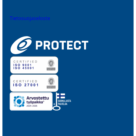
Tieto­suo­ja­se­loste