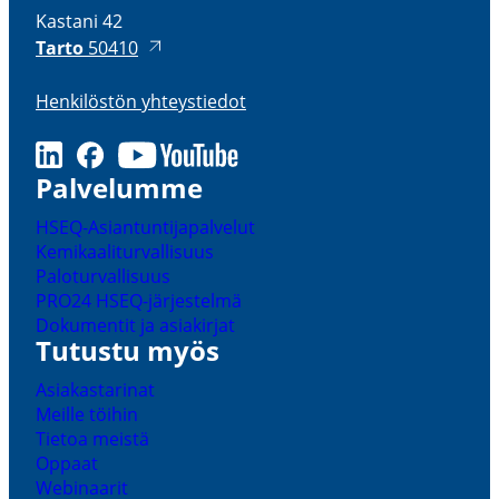
Kastani 42
Tarto
50410
Henki­löstön yhteys­tiedot
LinkedIn
Facebook
Youtube
Palve­lumme
HSEQ-​Asiantuntijapalvelut
Kemikaa­li­tur­val­lisuus
Palotur­val­lisuus
PRO24 HSEQ-​järjestelmä
Dokumentit ja asiakirjat
Tutustu myös
Asiakas­ta­rinat
Meille töihin
Tietoa meistä
Oppaat
Webinaarit