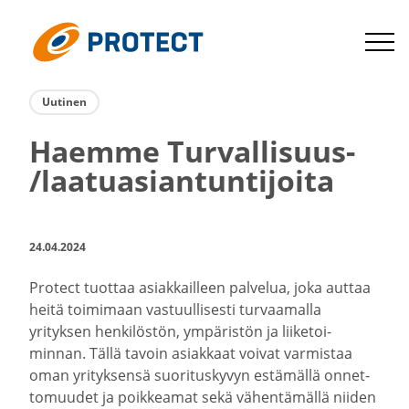
Siirry
suoraan
Protect
sisältöön
Uutinen
Haemme Turvallisuus-​
/laatu­asian­tun­ti­joita
24.04.2024
Protect tuottaa asiak­kailleen palvelua, joka auttaa
heitä toimimaan vastuul­li­sesti turvaa­malla
yrityksen henki­löstön, ympäristön ja liike­toi­
minnan. Tällä tavoin asiakkaat voivat varmistaa
oman yrityk­sensä suori­tus­kyvyn estämällä onnet­
to­muudet ja poikkeamat sekä vähen­tä­mällä niiden