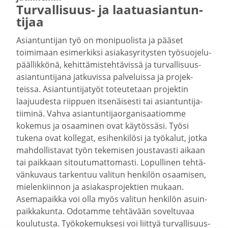
Turvallisuus-​ ja laatu­asian­tun­
tijaa
Asian­tun­tijan työ on monipuo­lista ja pääset
toimimaan esimer­kiksi asiakas­yri­tysten työsuo­je­lu­
pääl­likkönä, kehit­tä­mis­teh­tä­vissä ja turval­li­suus­
asian­tun­tijana jatku­vissa palve­luissa ja projek­
teissa. Asian­tun­ti­jatyöt toteu­tetaan projektin
laajuu­desta riippuen itsenäi­sesti tai asian­tun­ti­ja­
tiiminä. Vahva asian­tun­ti­jaor­ga­ni­saa­tiomme
kokemus ja osaaminen ovat käytössäsi. Työsi
tukena ovat kollegat, esihen­kilösi ja työkalut, jotka
mahdol­lis­tavat työn tekemisen jousta­vasti aikaan
tai paikkaan sitou­tu­mat­to­masti. Lopul­linen tehtä­
vän­kuvaus tarkentuu valitun henkilön osaamisen,
mielen­kiinnon ja asiakas­pro­jektien mukaan.
Asema­paikka voi olla myös valitun henkilön asuin­
paik­ka­kunta. Odotamme tehtävään sovel­tuvaa
koulu­tusta. Työko­ke­muksesi voi liittyä turval­li­suus­