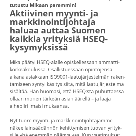
tutustu Mikaan paremmin!
Aktii­vinen myynti- ja
markki­noin­ti­johtaja
haluaa auttaa Suomen
kaikkia yrityksiä HSEQ-​
kysymyksissä
Mika päätyi HSEQ-​alalle opiskel­lessaan ammat­ti­
kor­kea­kou­lussa. Osallis­tuessaan opinto­jensa
aikana asiakkaan ISO9001-​laatujärjestelmän raken­
ta­miseen syntyi käsitys siitä, mitä laatu­jär­jes­telmä
sisältää. Hän huomasi, että HSEQ:sta puhut­taessa
ollaan monen tärkeän asian äärellä – ja laaja
aihepiiri imaisi mukaansa.
Nyt tuore myynti- ja markki­noin­ti­joh­ta­jamme
näkee lainsää­dännön kehit­ty­misen tuovan yrityk­
sille yhä enemmän päänvaivaa. Kun vaati­mukset