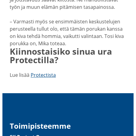
työn ja muun elämän pitämisen tasapai­nossa.
– Varmasti myös se ensim­mäisten keskus­te­lujen
perus­teella tullut olo, että tämän porukan kanssa
on kiva tehdä hommia, vaikutti valintaan. Tosi kiva
porukka on, Mika toteaa.
Kiinnos­taisiko sinua ura
Protec­tilla?
Lue lisää
Protec­tista
Toimi­pis­teemme