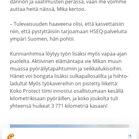
dännön ja vaati­musten perässä, vaan me voimme
auttaa heitä näissä, Mika kertoo.
– Tulevai­suuden haaveena olisi, että kasvet­taisiin
niin, että pystyt­täisiin tarjoamaan HSEQ-​palveluita
ympäri Suomen, hän pohtii.
Kunnian­himoa löytyy työn lisäksi myös vapaa-​ajan
puolelta. Aktii­vinen elämäntapa vie Mikan muun
muassa pyöräi­ly­ta­pah­tumiin ja seikkai­lu­ki­soihin.
Hänet voi bongata lisäksi sulka­pal­lo­sa­lilta ja hiihto­
la­dulta! Myös työka­ve­reihin on pistetty liikettä:
Koko Protect tiimi innostui osallis­tumaan kesällä
kilomet­ri­kisaan pyöräillen, ja koko joukolta tuli
yhteensä huikeat 3 771 kilometriä kasaan!