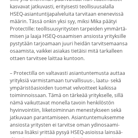
kasvavat jatku­vasti, erityi­sesti teolli­suusa­lalla
HSEQ-​asiantuntijapalveluita tarvitaan enene­vissä
määrin. Tässä onkin yksi syy, miksi Mika päätyi
Protec­tille: teolli­suus­yri­tysten tarpeiden ymmär­tä­
misen ja laaja HSEQ-​osaamisen ansiosta yrityk­sille
pystytään tarjoamaan juuri heidän tarvit­se­maansa
osaamista, vaikkei asiakas tietäisi mitä tarkalleen
ottaen tarvitsee laittaa kuntoon.
– Protec­tilla on valta­vasti asian­tun­te­musta auttaa
yrityksiä varmis­tamaan turvallisuus-​, laatu- sekä
ympäris­tö­asioiden tuomat velvoitteet kaikissa
toimin­noissaan. Tämä on tärkeää yrityk­selle, sillä
nämä vaikut­tavat monella tavoin henki­löstön
hyvin­vointiin, liike­toi­minnan menes­tykseen sekä
jatkuvaan paran­ta­miseen. Asian­tun­te­muk­semme
ansiosta yritysten ei tarvitse oman ydinosaa­mi­
sensa lisäksi yrittää pysyä HSEQ-​asioissa lainsää­