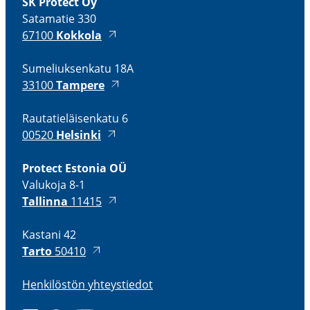
SK Protect Oy
Satamatie 330
67100
Kokkola
Sumeliuk­senkatu 18A
33100
Tampere
Rauta­tie­läi­senkatu 6
00520
Helsinki
Protect Estonia OÜ
Valukoja 8-1
Tallinna
11415
Kastani 42
Tarto
50410
Henki­löstön yhteys­tiedot