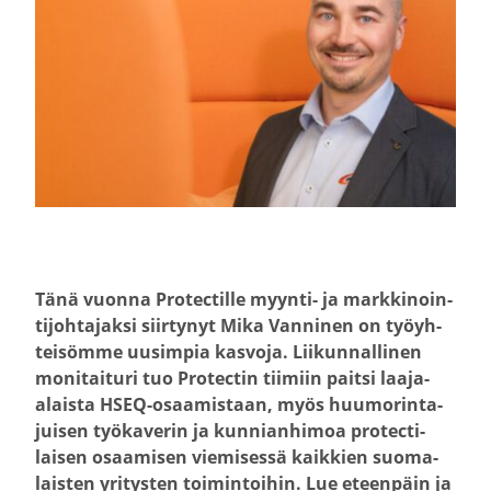
Tänä vuonna Protec­tille myynti- ja markki­noin­
ti­joh­ta­jaksi siirtynyt
Mika Vanninen on työyh­
tei­sömme uusimpia kasvoja. Liikun­nal­linen
monitaituri tuo Protectin tiimiin paitsi laaja-​
alaista HSEQ-​osaamistaan, myös huumo­rin­ta­
juisen työka­verin ja kunnian­himoa protec­ti­
laisen osaamisen viemi­sessä kaikkien suoma­
laisten yritysten toimin­toihin. Lue eteenpäin ja