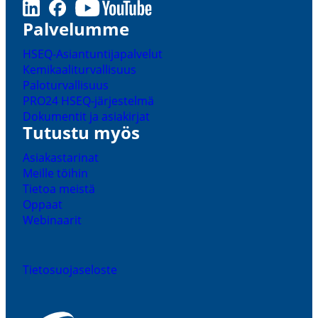
LinkedIn
Facebook
Youtube
Palve­lumme
HSEQ-​Asiantuntijapalvelut
Kemikaa­li­tur­val­lisuus
Palotur­val­lisuus
PRO24 HSEQ-​järjestelmä
Dokumentit ja asiakirjat
Tutustu myös
Asiakas­ta­rinat
Meille töihin
Tietoa meistä
Oppaat
Webinaarit
Tieto­suo­ja­se­loste