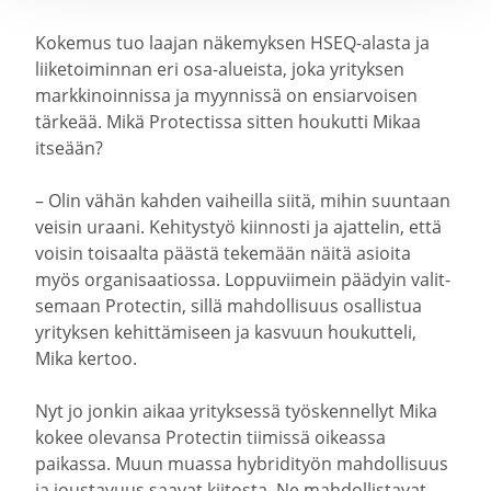
Kokemus tuo laajan näkemyksen HSEQ-​alasta ja
liike­toi­minnan eri osa-​alueista, joka yrityksen
markki­noin­nissa ja myynnissä on ensiar­voisen
tärkeää. Mikä Protec­tissa sitten houkutti Mikaa
itseään?
– Olin vähän kahden vaiheilla siitä, mihin suuntaan
veisin uraani. Kehitystyö kiinnosti ja ajattelin, että
voisin toisaalta päästä tekemään näitä asioita
myös organi­saa­tiossa. Loppu­viimein päädyin valit­
semaan Protectin, sillä mahdol­lisuus osallistua
yrityksen kehit­tä­miseen ja kasvuun houkutteli,
Mika kertoo.
Nyt jo jonkin aikaa yrityk­sessä työsken­nellyt Mika
kokee olevansa Protectin tiimissä oikeassa
paikassa. Muun muassa hybri­dityön mahdol­lisuus
ja joustavuus saavat kiitosta. Ne mahdol­lis­tavat