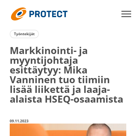
Siirry
suoraan
Protect
sisältöön
Työnte­kijät
Markkinointi-​ ja
myynti­johtaja
esittäytyy: Mika
Vanninen tuo tiimiin
lisää liikettä ja laaja-​
alaista HSEQ-​osaamista
09.11.2023