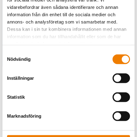
säkerhetssamordnarens
viktiga roll på en
vidarebefordrar även sådana identifierare och annan
information från din enhet till de sociala medier och
byggarbetsplats
annons- och analysföretag som vi samarbetar med.
Dessa kan i sin tur kombinera informationen med annan
Läs mer
information som du har tillhandahållit eller som de har
samlat in när du har använt deras tjänster.
Samtyckesval
Nödvändig
Inställningar
PRO24-systemet förbättrar
säkerhetshanteringen på
Statistik
byggarbetsplatsen
Marknadsföring
Säkerhetssamordnarens arbete stöds av det
av
Protect utvecklade HSEQ-systemet PRO24
, som
effektiviserar och förenklar hanteringen av