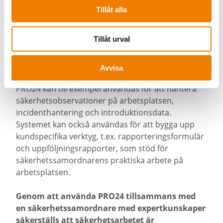
säkerheten på byggarbetsplatsen. Systemet
Tillåt alla
samlar alla viktiga säkerhetsdokument,
kontrollrapporter och incidentrapporter, vilket
Tillåt urval
underlättar både dokumentation och
kommunikation mellan de olika parterna som är
involverade i projektet.
Avvisa
PRO24 kan till exempel användas för att hantera
säkerhetsobservationer på arbetsplatsen,
incidenthantering och introduktionsdata.
Systemet kan också användas för att bygga upp
kundspecifika verktyg, t.ex. rapporteringsformulär
och uppföljningsrapporter, som stöd för
säkerhetssamordnarens praktiska arbete på
arbetsplatsen.
Genom att använda PRO24 tillsammans med
en säkerhetssamordnare med expertkunskaper
säkerställs att säkerhetsarbetet är