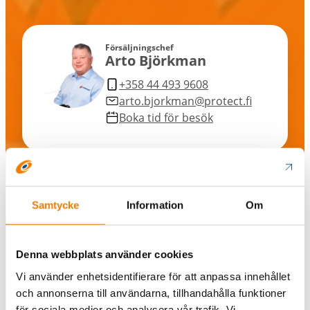
Försäljningschef
Arto Björkman
+358 44 493 9608
arto.bjorkman@protect.fi
Boka tid för besök
Samtycke
Information
Om
Denna webbplats använder cookies
Vi använder enhetsidentifierare för att anpassa innehållet
Upptäck
och annonserna till användarna, tillhandahålla funktioner
för sociala medier och analysera vår trafik. Vi