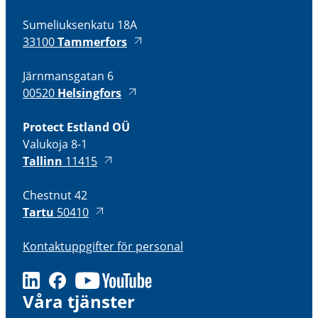
Sumeliuksenkatu 18A
33100
Tammerfors
Järnmansgatan 6
00520
Helsingfors
Protect Estland OÜ
Valukoja 8-1
Tallinn
11415
Chestnut 42
Tartu
50410
Kontaktuppgifter för personal
LinkedIn
Facebook
Youtube
Våra tjänster