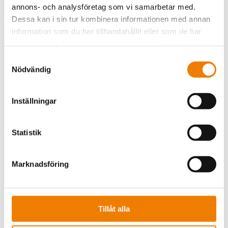
annons- och analysföretag som vi samarbetar med.
Kontakta oss!
Dessa kan i sin tur kombinera informationen med annan
information som du har tillhandahållit eller som de har
samlat in när du har använt deras tjänster.
Samtyckesval
Försäljningschef
Arto Björkman
Nödvändig
+358 44 493 9608
arto.bjorkman@protect.fi
Inställningar
Boka tid för besök
Statistik
Marknadsföring
Kolla in expert
Tillåt alla