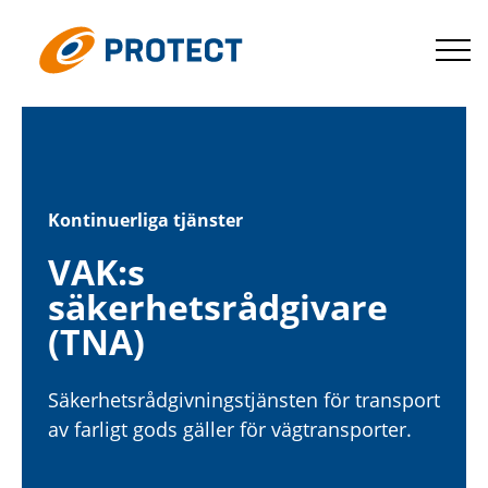
Hoppa
till
Protect
innehåll
Kontinuerliga tjänster
VAK:s
säkerhetsrådgivare
(TNA)
Säkerhetsrådgivningstjänsten för transport
av farligt gods gäller för vägtransporter.