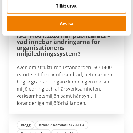
Tillåt urval
Blogg
ISO 14001:2026
miljöledningssystem
Avvisa
miljöledning
ISO 14001:2026 har publicerats –
vad innebär ändringarna för
organisationens
miljöledningssystem?
Även om strukturen i standarden ISO 14001
i stort sett förblir oförändrad, betonar den i
högre grad än tidigare kopplingen mellan
miljöledning och affärsverksamheten,
verksamhetsmiljön samt hänsyn till
föränderliga miljöförhållanden.
Blogg
Brand / Kemikalier / ATEX