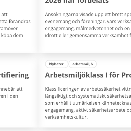
2026 har fördelats
 att
Ansökningarna visade upp ett brett spe
etta förändras
evenemang och föreningar, vars verks
framöver
engagemang, målmedvetenhet och en vil
, köpa dem
idrott eller gemensamma verksamhet 
Nyheter
arbetsmiljö
tifiering
Arbetsmiljöklass I för Pr
innebär att
Klassificeringen av arbetssäkerhet vittn
ven i den
långsiktigt och systematiskt säkerhets
som erhållit utmärkelsen kännetecknas
engagemang, aktivt säkerhetsarbete o
verksamhetskultur.