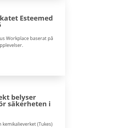
fikatet Esteemed
6
gious Workplace baserat på
plevelser.
kt belyser
ör säkerheten i
 kemikalieverket (Tukes)