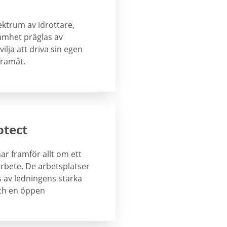
ktrum av idrottare,
amhet präglas av
ja att driva sin egen
framåt.
otect
ar framför allt om ett
arbete. De arbetsplatser
 av ledningens starka
ch en öppen