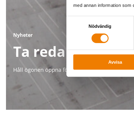
med annan information som du 
Samtyckesval
Nödvändig
Nyheter
Ta reda på mer o
Avvisa
Håll ögonen öppna för att ta reda på vad som h