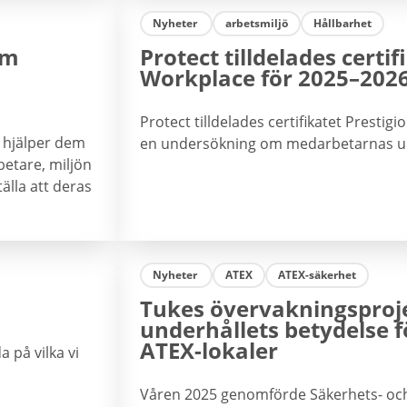
Nyheter
arbetsmiljö
Hållbarhet
om
Protect tilldelades certi
Workplace för 2025–202
Protect tilldelades certifikatet Presti
m hjälper dem
en undersökning om medarbetarnas up
betare, miljön
älla att deras
Nyheter
ATEX
ATEX-säkerhet
Tukes övervakningsproje
underhållets betydelse f
ATEX-lokaler
 på vilka vi
Våren 2025 genomförde Säkerhets- och