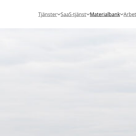
Tjänster
SaaS-tjänst
Materialbank
Arbet