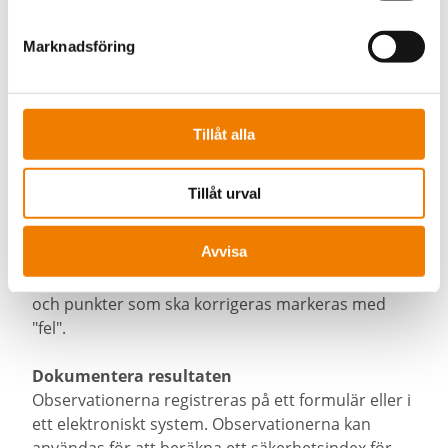
Arbetsplatsen är indelad i
observationsområden, t.ex. rutor
Marknadsföring
Arbetsplatsen är indelad i mindre delar, t.ex.
lägenheter, kolonnavstånd eller andra logiska
områden på arbetsplatsen. Varje ruta observeras
separat.
Tillåt alla
Observation på rätt/fel-basis
Tillåt urval
För varje observationsområde granskas en
definierad uppsättning säkerhetsrelevanta
Avvisa
faktorer. Varje observation registreras
systematiskt: säkra punkter markeras med "rätt"
och punkter som ska korrigeras markeras med
"fel".
Dokumentera resultaten
Observationerna registreras på ett formulär eller i
ett elektroniskt system. Observationerna kan
användas för att beräkna ett säkerhetsindex för