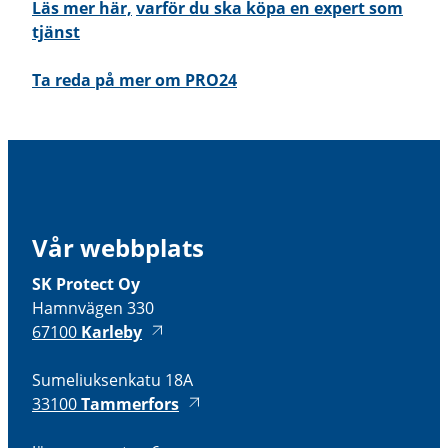
Läs mer här,
varför du ska köpa en expert som
tjänst
Ta reda på mer om PRO24
Vår webbplats
SK Protect Oy
Hamnvägen 330
67100
Karleby
Sumeliuksenkatu 18A
33100
Tammerfors