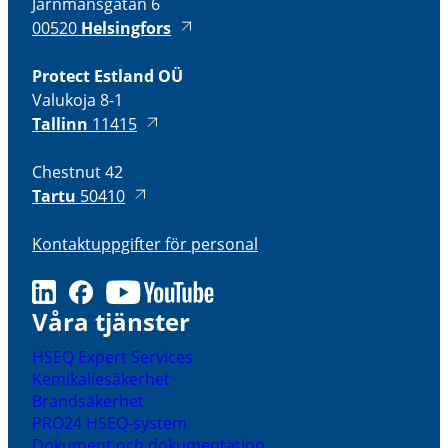
Järnmansgatan 6
00520
Helsingfors
Protect Estland OÜ
Valukoja 8-1
Tallinn
11415
Chestnut 42
Tartu
50410
Kontaktuppgifter för personal
LinkedIn
Facebook
Youtube
Våra tjänster
HSEQ Expert Services
Kemikaliesäkerhet
Brandsäkerhet
PRO24 HSEQ-system
Dokument och dokumentation