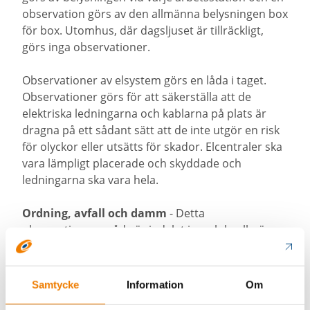
observation görs av den allmänna belysningen box
för box. Utomhus, där dagsljuset är tillräckligt,
görs inga observationer.
Observationer av elsystem görs en låda i taget.
Observationer görs för att säkerställa att de
elektriska ledningarna och kablarna på plats är
dragna på ett sådant sätt att de inte utgör en risk
för olyckor eller utsätts för skador. Elcentraler ska
vara lämpligt placerade och skyddade och
ledningarna ska vara hela.
Ordning, avfall och damm
- Detta
observationsområde är indelat i a och b, allmän
ordning på platsen och avfallshantering samt
damm på platsen. Bedömningen av ordning och
reda görs per ruta och en observation görs för
Samtycke
Information
Om
varje ruta. Ordningen på platsen måste medge