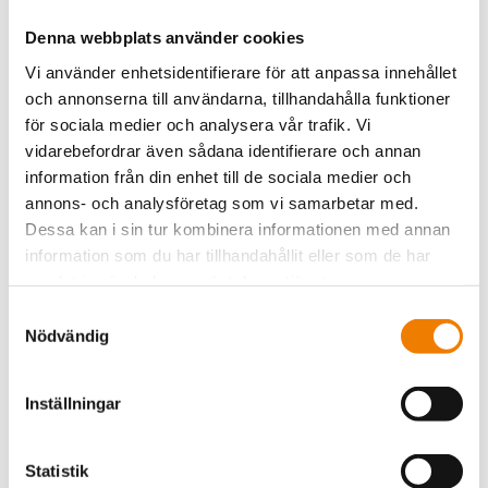
god framkomlighet och tillgång till varor. Även
minsta skräp eller avfall som utgör en olycksrisk
Denna webbplats använder cookies
kommer att resultera i en felaktig observation.
Vi använder enhetsidentifierare för att anpassa innehållet
Personalutrymmen, förrådscontainrar och
och annonserna till användarna, tillhandahålla funktioner
avfallscontainrar observeras också.
för sociala medier och analysera vår trafik. Vi
vidarebefordrar även sådana identifierare och annan
Dammigheten bedöms visuellt och även i
information från din enhet till de sociala medier och
rutnätsskala. Om det finns tydligt synligt damm vid
annons- och analysföretag som vi samarbetar med.
observationspunkten som inte är en del av
Dessa kan i sin tur kombinera informationen med annan
arbetsprocessen.
information som du har tillhandahållit eller som de har
samlat in när du har använt deras tjänster.
Läs också om säkerhetssamordnarens roll för
Samtyckesval
att upprätthålla och utveckla säkerheten på
Nödvändig
byggarbetsplatsen
Utförande av TR-mätning
Inställningar
Det praktiska genomförandet av TR-mätningen
omfattar följande steg:
Statistik